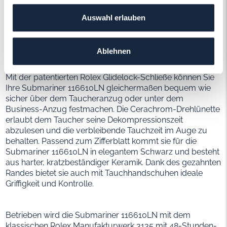
von bis zu 300 Metern schützt es das Uhrwerk vor
eindringendem Wasser. Auch gegen die Anforderungen
Auswahl erlauben
des Alltags – Regen, Staub, Schmutz und
Erschütterungen – ist die Submariner somit optimal
gewappnet.
Ablehnen
Mit der patentierten Rolex Glidelock-Schließe können Sie
Ihre Submariner 116610LN gleichermaßen bequem wie
sicher über dem Taucheranzug oder unter dem
Business-Anzug festmachen. Die Cerachrom-Drehlünette
erlaubt dem Taucher seine Dekompressionszeit
abzulesen und die verbleibende Tauchzeit im Auge zu
behalten. Passend zum Zifferblatt kommt sie für die
Submariner 116610LN in elegantem Schwarz und besteht
aus harter, kratzbeständiger Keramik. Dank des gezahnten
Randes bietet sie auch mit Tauchhandschuhen ideale
Griffigkeit und Kontrolle.
Betrieben wird die Submariner 116610LN mit dem
klassischen Rolex Manufakturwerk 3135 mit 48-Stunden-