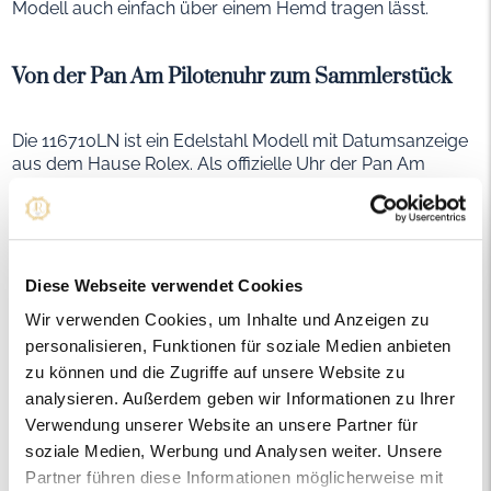
Modell auch einfach über einem Hemd tragen lässt.
Von der Pan Am Pilotenuhr zum Sammlerstück
Die 116710LN ist ein Edelstahl Modell mit Datumsanzeige
aus dem Hause Rolex. Als offizielle Uhr der Pan Am
Piloten hat sie hohen Wiedererkennungswert und
avancierte schnell zum Klassiker. Durch den Ausbau des
Flugliniennetzes in den 1950er Jahren mussten Piloten
plötzlich regelmäßig den Überblick über wechselnde
Zeitzonen behalten. Die 1954 herausgebrachte GMT-
Diese Webseite verwendet Cookies
Master (Ref. 6542) bot die perfekte Antwort. Ihre
Wir verwenden Cookies, um Inhalte und Anzeigen zu
charakteristische rot-blaue Lünette half ihr schnell, an
personalisieren, Funktionen für soziale Medien anbieten
Popularität zu gewinnen. So wurde sie zur offiziellen Uhr
mehrerer transkontinentaler Airlines, unter anderem der
zu können und die Zugriffe auf unsere Website zu
bekannten Fluggesellschaft Pan American Airways,
analysieren. Außerdem geben wir Informationen zu Ihrer
besser bekannt unter dem Namen Pan Am. Auch in den
Verwendung unserer Website an unsere Partner für
1960er Jahren schrieb die GMT-Master Fluggeschichte,
soziale Medien, Werbung und Analysen weiter. Unsere
als sie auf den finalen Testflügen von Concord an den
Partner führen diese Informationen möglicherweise mit
Handgelenken der Testpiloten André Turcat und Brian