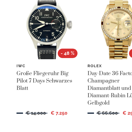
- 48 %
IWC
ROLEX
Große Fliegeruhr Big
Day-Date 36 Fact
Pilot 7 Days Schwarzes
Champagner
Blatt
Diamantblatt und
Diamant-Rubin Lü
Gelbgold
€ 14.000
€ 7.250
€ 66.600
€ 2