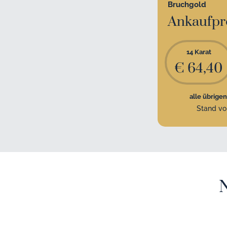
Bruchgold
Ankaufpr
14 Karat
€ 64,40
alle übrigen
Stand v