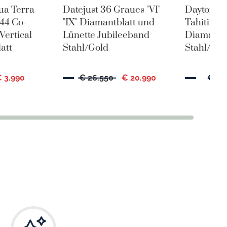
ua Terra
Datejust 36 Graues "VI"
Daytona 
44 Co-
"IX" Diamantblatt und
Tahiti Pe
Vertical
Lünette Jubileeband
Diamantbl
att
Stahl/Gold
Stahl/Gel
 3.990
€ 26.550
€ 20.990
€ 27