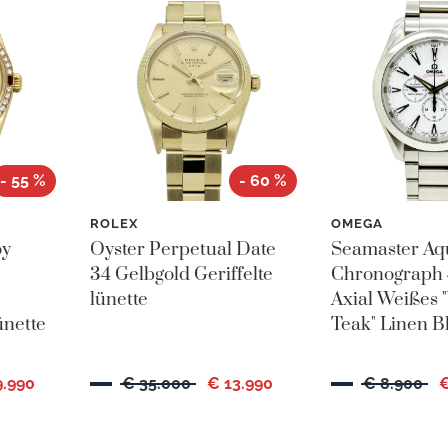
- 55 %
- 60 %
ROLEX
OMEGA
oy
Oyster Perpetual Date
Seamaster Aq
34 Gelbgold Geriffelte
Chronograph 
lünette
Axial Weißes "
nette
Teak" Linen Bl
9.990
€ 35.000
€ 13.990
€ 8.900
€