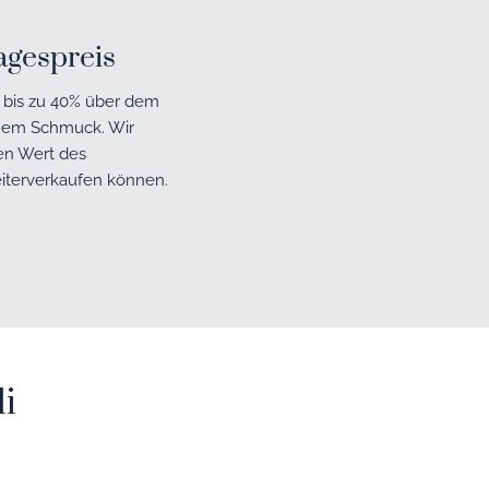
agespreis
k bis zu 40% über dem
chem Schmuck. Wir
en Wert des
iterverkaufen können.
i