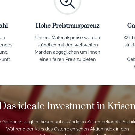
ahl
Hohe Preistransparenz
Ga
hen
Unsere Materialspreise werden
Wir b
sendes
stündlich mit den weltweiten
strik
und
Märkten abgeglichen um Ihnen
kunft
einen fairen Preis zu bieten
Geb
Das ideale Investment in Krise
 Goldpreis zeigt in diesen unbeständigen Zeiten bekannte Stabili
Während der Kurs des Österreichischen Aktienindex in den