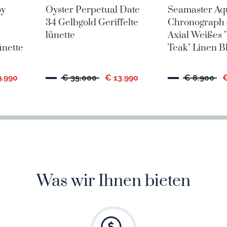
oy
Oyster Perpetual Date
Seamaster Aq
34 Gelbgold Geriffelte
Chronograph 
lünette
Axial Weißes "
nette
Teak" Linen Bl
9.990
€ 35.000
€ 13.990
€ 8.900
€
Was wir Ihnen bieten