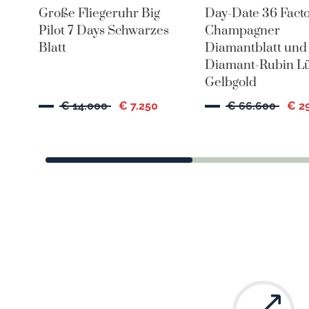
Große Fliegeruhr Big
Day-Date 36 Fact
Pilot 7 Days Schwarzes
Champagner
Blatt
Diamantblatt und
Diamant-Rubin Lü
Gelbgold
€ 14.000
€ 7.250
€ 66.600
€ 2