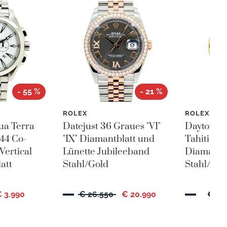
- 55 %
- 21 %
ROLEX
ROLEX
ua Terra
Datejust 36 Graues "VI"
Daytona 
44 Co-
"IX" Diamantblatt und
Tahiti Pe
Vertical
Lünette Jubileeband
Diamantbl
att
Stahl/Gold
Stahl/Gel
 3.990
€ 26.550
€ 20.990
€ 27