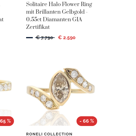
d
Solitaire Halo Flower Ring
mit Brillanten Gelbgold -
at
0.55ct Diamanten GIA
Zertifikat
€ 7.790
€ 2.590
 65 %
- 66 %
RONELI COLLECTION