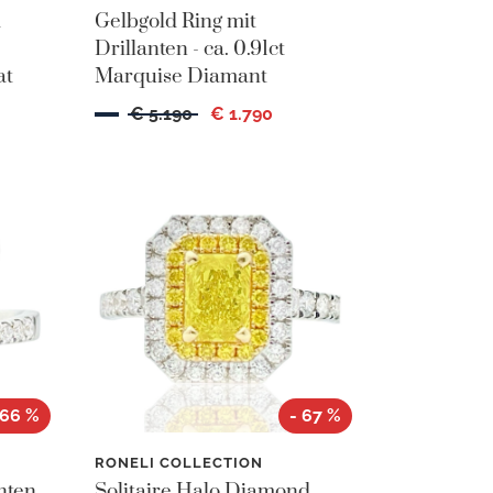
d
Gelbgold Ring mit
Drillanten - ca. 0.91ct
at
Marquise Diamant
€ 5.190
€ 1.790
 66 %
- 67 %
RONELI COLLECTION
nten
Solitaire Halo Diamond