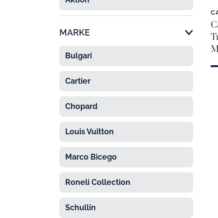
C
C
MARKE
T
M
Bulgari

Cartier

Chopard

Louis Vuitton

Marco Bicego

Roneli Collection

Schullin
