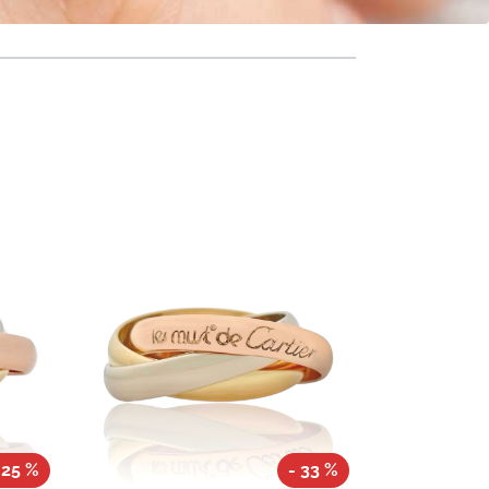
 25 %
- 33 %