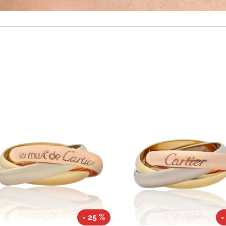
- 25 %
-