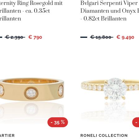
ternity Ring Rosegold mit
Bvlgari Serpenti Viper
rillanten - ca. 0.35ct
Diamanten und Onyx 
rillanten
- 0.82ct Brillanten
€ 2.390
€ 790
€ 15.800
€ 9.490
- 35 %
-
ARTIER
RONELI COLLECTION