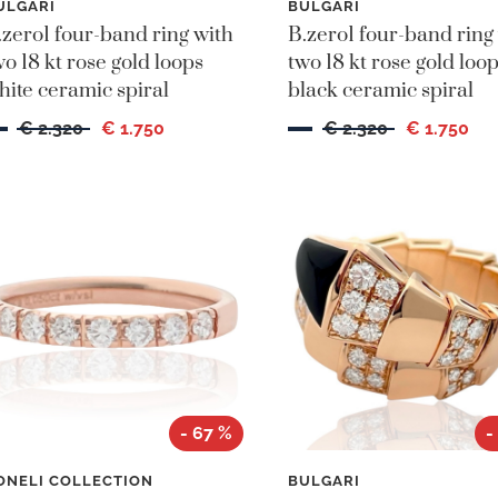
ULGARI
BULGARI
.zero1 four-band ring with
B.zero1 four-band ring
wo 18 kt rose gold loops
two 18 kt rose gold loo
hite ceramic spiral
black ceramic spiral
€ 2.320
€ 1.750
€ 2.320
€ 1.750
- 67 %
-
ONELI COLLECTION
BULGARI