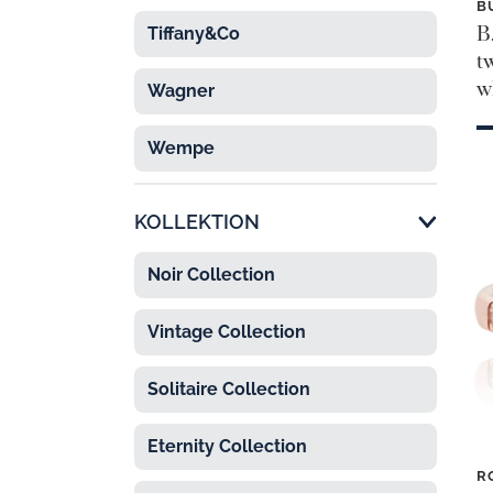
B
B
Tiffany&Co

t
w
Wagner

Wempe

KOLLEKTION
Noir Collection

Vintage Collection

Solitaire Collection

Eternity Collection

R