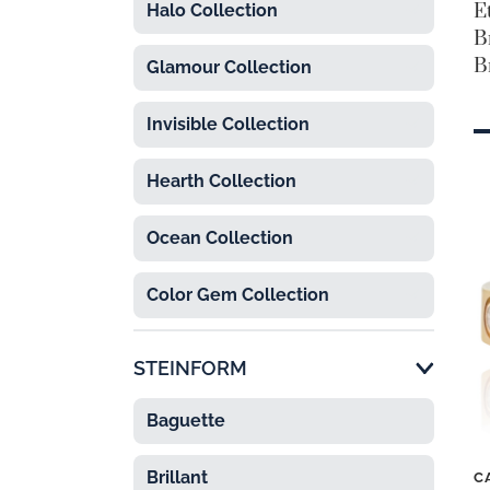
E
Halo Collection

B
B
Glamour Collection

Invisible Collection

Hearth Collection

Ocean Collection

Color Gem Collection

STEINFORM
Baguette
Brillant
C