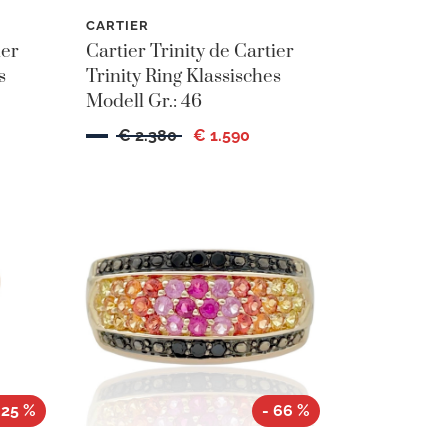
CARTIER
ier
Cartier Trinity de Cartier
s
Trinity Ring Klassisches
Modell Gr.: 46
€ 2.380
€ 1.590
 25 %
- 66 %