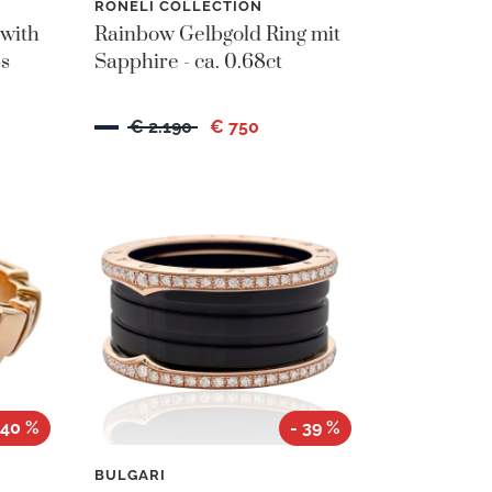
RONELI COLLECTION
 with
Rainbow Gelbgold Ring mit
ps
Sapphire - ca. 0.68ct
€ 2.190
€ 750
 40 %
- 39 %
BULGARI