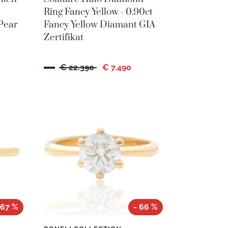
Ring Fancy Yellow - 0.90ct
 Pear
Fancy Yellow Diamant GIA
Zertifikat
€ 22.390
€ 7.490
 67 %
- 66 %