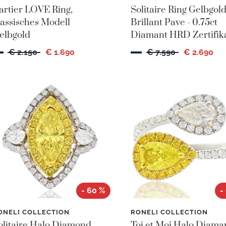
artier LOVE Ring,
Solitaire Ring Gelbgol
lassisches Modell
Brillant Pave - 0.75ct
elbgold
Diamant HRD Zertifik
€ 2.150
€ 1.690
€ 7.590
€ 2.690
- 60 %
-
ONELI COLLECTION
RONELI COLLECTION
olitaire Halo Diamond
Toi et Moi Halo Diama