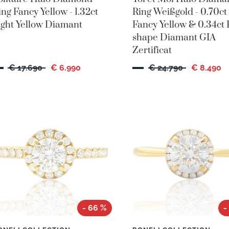
ing Fancy Yellow - 1.32ct
Ring Weißgold - 0.70ct
ight Yellow Diamant
Fancy Yellow & 0.34ct
shape Diamant GIA
Zertificat
€ 17.690
€ 6.990
€ 24.790
€ 8.490
- 66 %
-