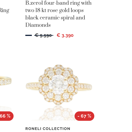
B.zero1 four-band ring with
Ring
two 18 kt rose gold loops
black ceramic spiral and
Diamonds
€ 5.590
€ 3.390
 66 %
- 67 %
RONELI COLLECTION