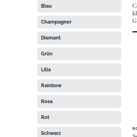
C
Blau

k
G
Champagner

Diamant

Grün

Lilla

Rainbow

Rosa

Rot

R
Schwarz

S