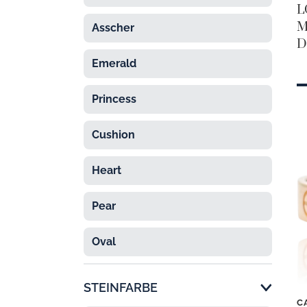
L
M
Asscher
D
Emerald
Princess
Cushion
Heart
Pear
Oval
STEINFARBE
C