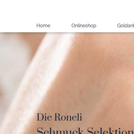
Home
Onlineshop
Goldan
Die Roneli
Schmuck
Selektion