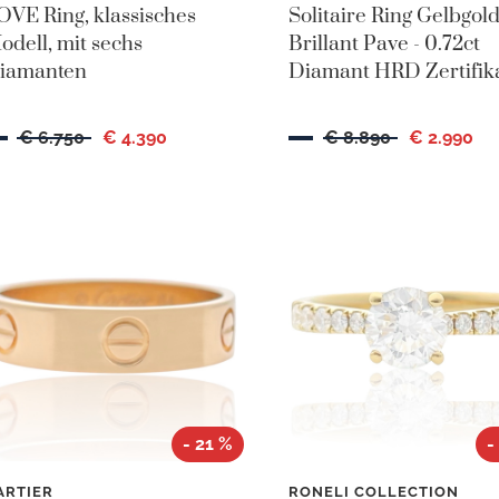
OVE Ring, klassisches
Solitaire Ring Gelbgol
odell, mit sechs
Brillant Pave - 0.72ct
iamanten
Diamant HRD Zertifik
€ 6.750
€ 4.390
€ 8.890
€ 2.990
- 21 %
-
ARTIER
RONELI COLLECTION