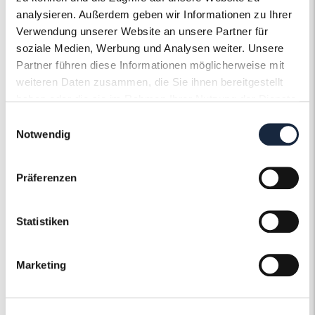
Steinqualität
analysieren. Außerdem geben wir Informationen zu Ihrer
VS2
Verwendung unserer Website an unsere Partner für
Edelsteinfarbe
soziale Medien, Werbung und Analysen weiter. Unsere
Rot
Partner führen diese Informationen möglicherweise mit
Ringweite in mm
weiteren Daten zusammen, die Sie ihnen bereitgestellt
55
haben oder die sie im Rahmen Ihrer Nutzung der Dienste
Artikelnummer
gesammelt haben.
55896
Einwilligungsauswahl
Notwendig
Präferenzen
Der Roneli
Statistiken
Schmuckervice
Marketing
Erfahren Sie mehr über unseren
Schmuckservice!