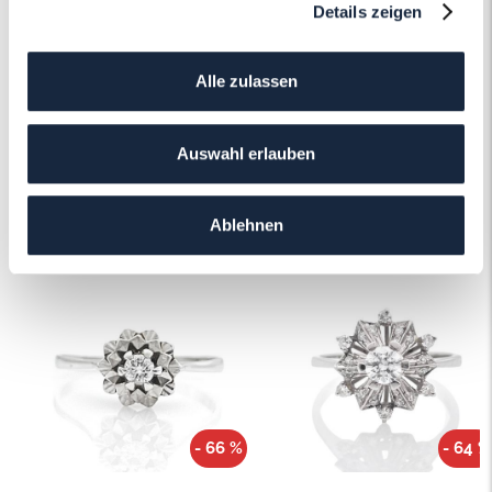
Details zeigen
Mehr erfahren
Alle zulassen
Auswahl erlauben
Das könnte Ihnen auch gefallen!
Ablehnen
- 66 %
- 64 %