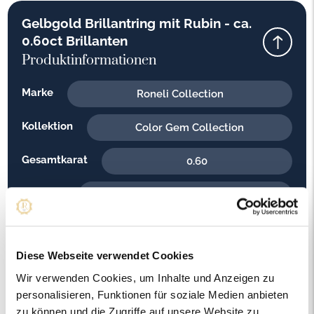
Gelbgold Brillantring mit Rubin - ca.
0.60ct Brillanten
Produktinformationen
Marke
Roneli Collection
Kollektion
Color Gem Collection
Gesamtkarat
0.60
Material
Gelbgold
Feingehalt
585
Diese Webseite verwendet Cookies
Gewicht
4.40
Wir verwenden Cookies, um Inhalte und Anzeigen zu
Steinfarbe
personalisieren, Funktionen für soziale Medien anbieten
H - Weiss
zu können und die Zugriffe auf unsere Website zu