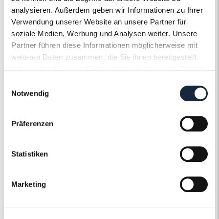
Steinqualität
analysieren. Außerdem geben wir Informationen zu Ihrer
SI1
Verwendung unserer Website an unsere Partner für
Edelsteinfarbe
soziale Medien, Werbung und Analysen weiter. Unsere
Diamant
Partner führen diese Informationen möglicherweise mit
Ringweite in mm
weiteren Daten zusammen, die Sie ihnen bereitgestellt
55
haben oder die sie im Rahmen Ihrer Nutzung der Dienste
Artikelnummer
gesammelt haben.
55894
Einwilligungsauswahl
Notwendig
Präferenzen
Der Roneli
Statistiken
Schmuckervice
Marketing
Erfahren Sie mehr über unseren
Schmuckservice!