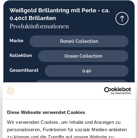
Weißgold Brillantring mit Perle - ca.
0.40ct Brillanten
Produktinformationen
Marke
Roneli Collection
Kollektion
Ocean Collection
Gesamtkarat
0.40
Material
Weißgold
Feingehalt
585
Diese Webseite verwendet Cookies
Gewicht
5.50
Wir verwenden Cookies, um Inhalte und Anzeigen zu
Steinfarbe
personalisieren, Funktionen für soziale Medien anbieten
G - Feines Weiss
zu können und die Zugriffe auf unsere Website zu