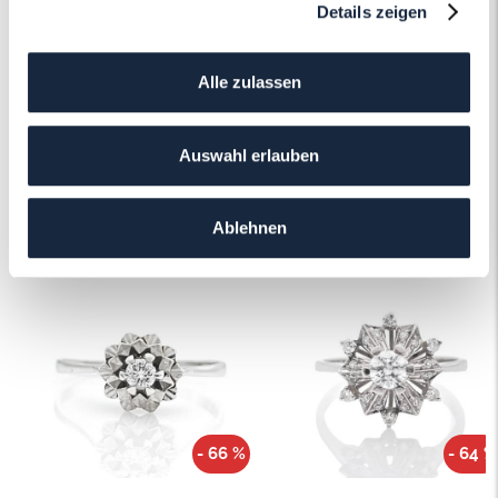
Details zeigen
Mehr erfahren
Alle zulassen
Auswahl erlauben
Das könnte Ihnen auch gefallen!
Ablehnen
- 66 %
- 64 %