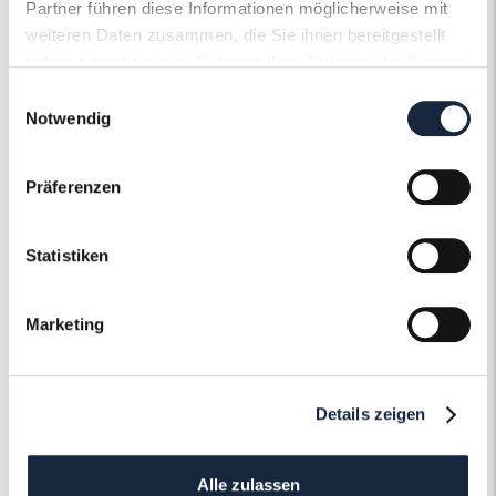
Partner führen diese Informationen möglicherweise mit
weiteren Daten zusammen, die Sie ihnen bereitgestellt
haben oder die sie im Rahmen Ihrer Nutzung der Dienste
gesammelt haben.
Einwilligungsauswahl
Notwendig
Der Roneli
Schmuckervice
Präferenzen
Erfahren Sie mehr über unseren
Statistiken
Schmuckservice!
Marketing
Mehr erfahren
Details zeigen
Alle zulassen