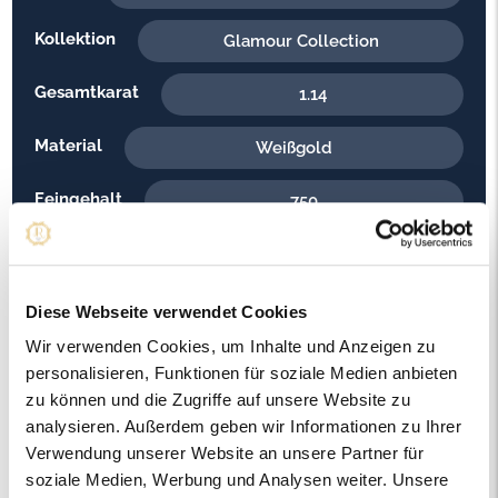
Kollektion
Glamour Collection
Gesamtkarat
1.14
Material
Weißgold
Feingehalt
750
Gewicht
14.80
Steinfarbe
G - Feines Weiss
Diese Webseite verwendet Cookies
Wir verwenden Cookies, um Inhalte und Anzeigen zu
Steinqualität
VS1
personalisieren, Funktionen für soziale Medien anbieten
zu können und die Zugriffe auf unsere Website zu
Edelsteinfarbe
Diamant
analysieren. Außerdem geben wir Informationen zu Ihrer
Verwendung unserer Website an unsere Partner für
Artikelnummer
56918
soziale Medien, Werbung und Analysen weiter. Unsere