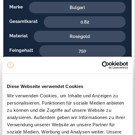
Marke
Bulgari
Gesamtkarat
0.82
Material
Roségold
Feingehalt
750
Gewicht
10.10
Steinfarbe
E - Hochfeines Weiss
Diese Webseite verwendet Cookies
Steinqualität
VVS2
Wir verwenden Cookies, um Inhalte und Anzeigen zu
personalisieren, Funktionen für soziale Medien anbieten
Edelsteinfarbe
Diamant
zu können und die Zugriffe auf unsere Website zu
analysieren. Außerdem geben wir Informationen zu Ihrer
Ringweite in mm
52
Verwendung unserer Website an unsere Partner für
soziale Medien, Werbung und Analysen weiter. Unsere