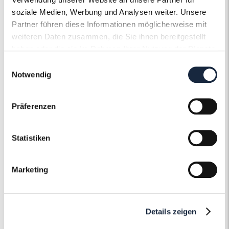
soziale Medien, Werbung und Analysen weiter. Unsere
Ringweite in mm
56
Partner führen diese Informationen möglicherweise mit
weiteren Daten zusammen, die Sie ihnen bereitgestellt
Artikelnummer
56718
haben oder die sie im Rahmen Ihrer Nutzung der Dienste
gesammelt haben.
Einwilligungsauswahl
Notwendig
Präferenzen
Der Roneli
Schmuckervice
Statistiken
Erfahren Sie mehr über unseren
Marketing
Schmuckservice!
Mehr erfahren
Details zeigen