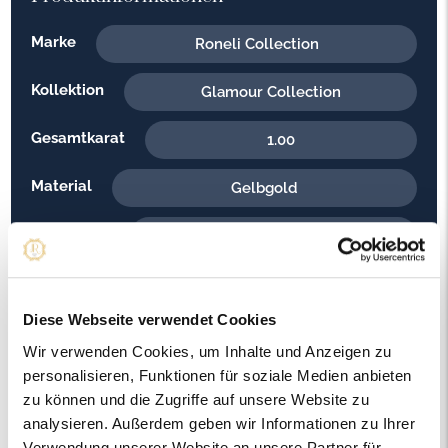
Marke
Roneli Collection
Kollektion
Glamour Collection
Gesamtkarat
1.00
Material
Gelbgold
Feingehalt
585
Gewicht
7.70
Diese Webseite verwendet Cookies
Steinfarbe
H - Weiss
Wir verwenden Cookies, um Inhalte und Anzeigen zu
personalisieren, Funktionen für soziale Medien anbieten
Steinqualität
SI2
zu können und die Zugriffe auf unsere Website zu
analysieren. Außerdem geben wir Informationen zu Ihrer
Edelsteinfarbe
Diamant
Verwendung unserer Website an unsere Partner für