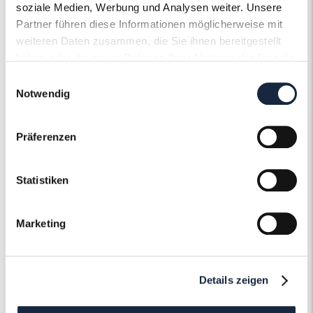
soziale Medien, Werbung und Analysen weiter. Unsere
Artikelnummer
57346
Partner führen diese Informationen möglicherweise mit
weiteren Daten zusammen, die Sie ihnen bereitgestellt
haben oder die sie im Rahmen Ihrer Nutzung der Dienste
gesammelt haben.
Einwilligungsauswahl
Notwendig
Der Roneli
Präferenzen
Schmuckervice
Statistiken
Erfahren Sie mehr über unseren
Schmuckservice!
Marketing
Mehr erfahren
Details zeigen