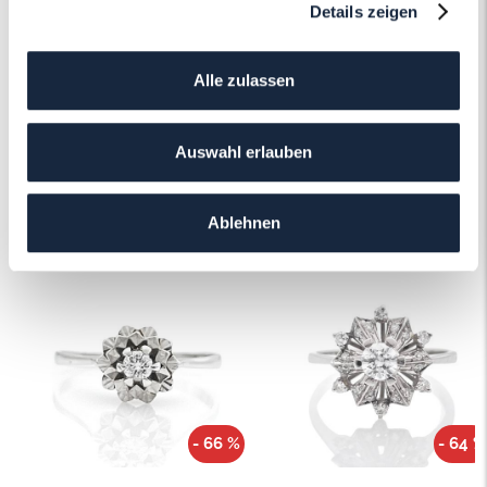
Details zeigen
Mehr erfahren
Alle zulassen
Auswahl erlauben
Das könnte Ihnen auch gefallen!
Ablehnen
- 66 %
- 64 %