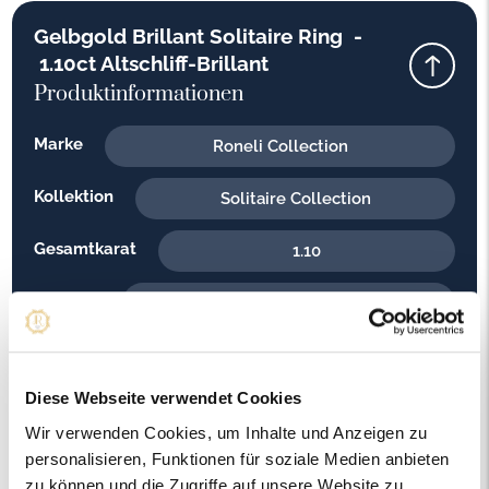
Gelbgold Brillant Solitaire Ring -
1.10ct Altschliff-Brillant
Produktinformationen
Marke
Roneli Collection
Kollektion
Solitaire Collection
Gesamtkarat
1.10
Material
Gelbgold
Feingehalt
585
Diese Webseite verwendet Cookies
Gewicht
2.40
Wir verwenden Cookies, um Inhalte und Anzeigen zu
Steinfarbe
personalisieren, Funktionen für soziale Medien anbieten
H - Weiss
zu können und die Zugriffe auf unsere Website zu