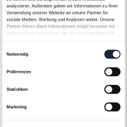
Steinqualität
analysieren. Außerdem geben wir Informationen zu Ihrer
Pique
Verwendung unserer Website an unsere Partner für
Edelsteinfarbe
soziale Medien, Werbung und Analysen weiter. Unsere
Diamant
Partner führen diese Informationen möglicherweise mit
Ringweite in mm
weiteren Daten zusammen, die Sie ihnen bereitgestellt
55
haben oder die sie im Rahmen Ihrer Nutzung der Dienste
Artikelnummer
gesammelt haben.
55944
Einwilligungsauswahl
Notwendig
Präferenzen
Der Roneli
Statistiken
Schmuckervice
Marketing
Erfahren Sie mehr über unseren
Schmuckservice!