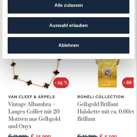
Alle zulassen
Das könnte Ihnen auch gefallen!
Auswahl erlauben
Ablehnen
- 24 %
- 66 %
VAN CLEEF & ARPELS
RONELI COLLECTION
Vintage Alhambra –
Gelbgold Brillant
Langes Collier mit 20
Halskette mit ca. 0.60ct
Motiven aus Gelbgold
Brillant
und Onyx
€ 21.000
€ 15.990
€ 15.390
€ 5.190