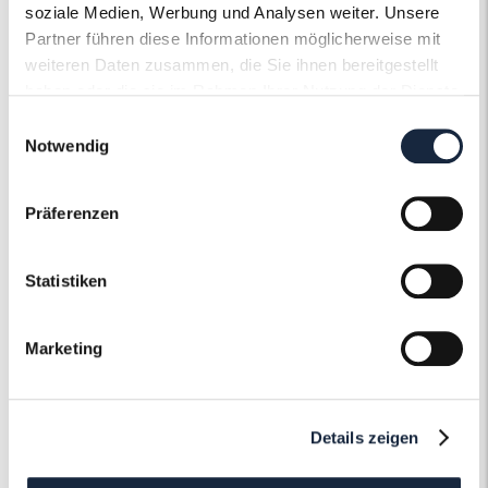
soziale Medien, Werbung und Analysen weiter. Unsere
Artikelnummer
56700
Partner führen diese Informationen möglicherweise mit
weiteren Daten zusammen, die Sie ihnen bereitgestellt
haben oder die sie im Rahmen Ihrer Nutzung der Dienste
gesammelt haben.
Einwilligungsauswahl
Notwendig
Der Roneli
Präferenzen
Schmuckervice
Statistiken
Erfahren Sie mehr über unseren
Schmuckservice!
Marketing
Mehr erfahren
Details zeigen