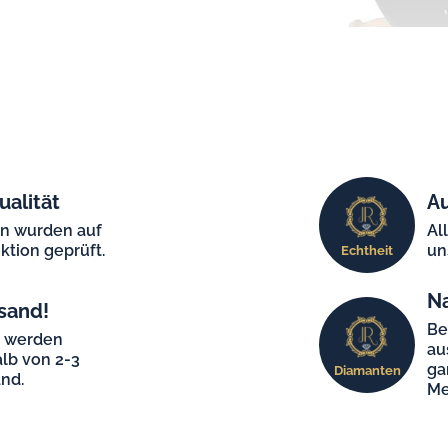
ualität
Au
en wurden auf
Al
ktion geprüft.
un
Echtheit
N
sand!
Be
e werden
au
lb von 2-3
ga
Diamanten
nd.
Me