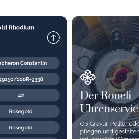
old Rhodium
acheron Constantin
49150/000R-9338
Der Roneli
42
Uhrenservic
Roségold
Ob Gravur, Politur o
Rosegold
pflegen und gestalten
individuellen Wünsc