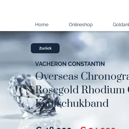
Home
Onlineshop
Goldan
Zurück
VACHERON CONSTANTIN
Overseas Chronogr
Rosegold Rhodium G
Kautschukband