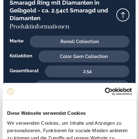
Smaragd Ring mit Diamanten in
Gelbgold - ca. 2.54ct Smaragd und
Diamanten
Produktinformationen
Marke
Roneli Collection
Kollektion
Color Gem Collection
Gesamtkarat
2.54
Material
Gelbgold
Feingehalt
750
Diese Webseite verwendet Cookies
Gewicht
9.40
Wir verwenden Cookies, um Inhalte und Anzeigen zu
Steinfarbe
personalisieren, Funktionen für soziale Medien anbieten
G - Feines Weiss
zu können und die Zugriffe auf unsere Website zu