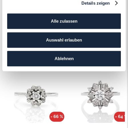
Details zeigen
Mehr erfahren
Alle zulassen
Auswahl erlauben
Das könnte Ihnen auch gefallen!
Ablehnen
- 66 %
- 64 %