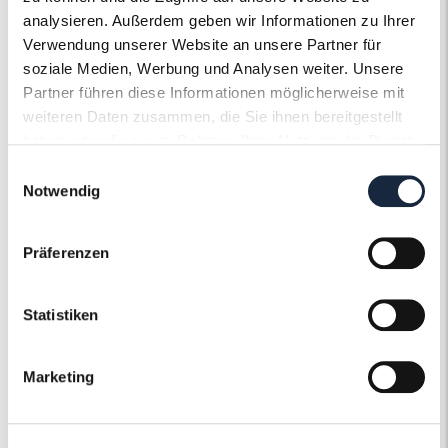
Steinqualität
analysieren. Außerdem geben wir Informationen zu Ihrer
VS2
Verwendung unserer Website an unsere Partner für
Edelsteinfarbe
soziale Medien, Werbung und Analysen weiter. Unsere
Diamant
Partner führen diese Informationen möglicherweise mit
Ringweite in mm
weiteren Daten zusammen, die Sie ihnen bereitgestellt
53
haben oder die sie im Rahmen Ihrer Nutzung der Dienste
Artikelnummer
gesammelt haben.
57320
Einwilligungsauswahl
Notwendig
Präferenzen
Der Roneli
Statistiken
Schmuckervice
Marketing
Erfahren Sie mehr über unseren
Schmuckservice!