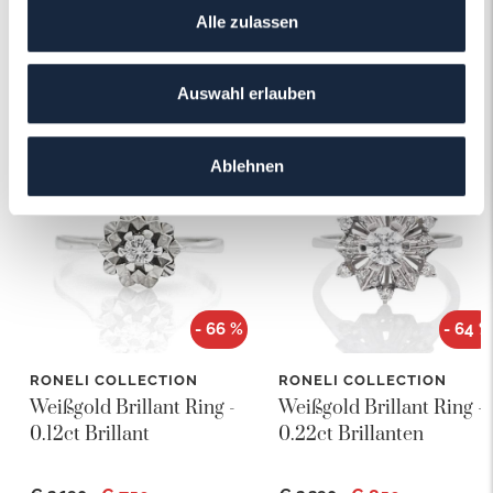
Alle zulassen
Das könnte Ihnen auch gefallen!
Auswahl erlauben
Ablehnen
- 66 %
- 64 %
RONELI COLLECTION
RONELI COLLECTION
Weißgold Brillant Ring -
Weißgold Brillant Ring -
0.12ct Brillant
0.22ct Brillanten