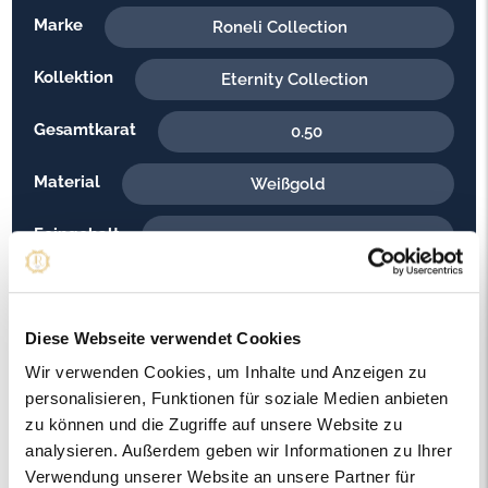
Marke
Roneli Collection
Kollektion
Eternity Collection
Gesamtkarat
0.50
Material
Weißgold
Feingehalt
750
Gewicht
7.80
Diese Webseite verwendet Cookies
Steinfarbe
G - Feines Weiss
Wir verwenden Cookies, um Inhalte und Anzeigen zu
Steinqualität
VS2
personalisieren, Funktionen für soziale Medien anbieten
zu können und die Zugriffe auf unsere Website zu
Edelsteinfarbe
Diamant
analysieren. Außerdem geben wir Informationen zu Ihrer
Verwendung unserer Website an unsere Partner für