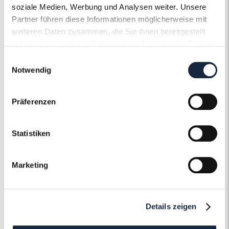
Ringweite in mm
58
soziale Medien, Werbung und Analysen weiter. Unsere
Partner führen diese Informationen möglicherweise mit
Artikelnummer
56612
weiteren Daten zusammen, die Sie ihnen bereitgestellt
haben oder die sie im Rahmen Ihrer Nutzung der Dienste
gesammelt haben.
Einwilligungsauswahl
Notwendig
Präferenzen
Der Roneli
Schmuckervice
Statistiken
Erfahren Sie mehr über unseren
Marketing
Schmuckservice!
Mehr erfahren
Details zeigen