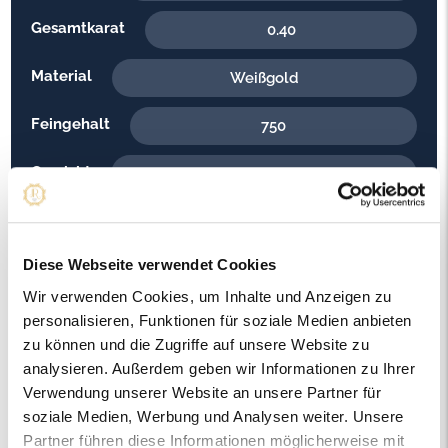
Gesamtkarat
0.40
Material
Weißgold
Feingehalt
750
Gewicht
5.80
Steinfarbe
G - Feines Weiss
Diese Webseite verwendet Cookies
Steinqualität
SI1
Wir verwenden Cookies, um Inhalte und Anzeigen zu
Edelsteinfarbe
Diamant
personalisieren, Funktionen für soziale Medien anbieten
zu können und die Zugriffe auf unsere Website zu
Ringweite in mm
53
analysieren. Außerdem geben wir Informationen zu Ihrer
Verwendung unserer Website an unsere Partner für
Artikelnummer
56382
soziale Medien, Werbung und Analysen weiter. Unsere
Partner führen diese Informationen möglicherweise mit