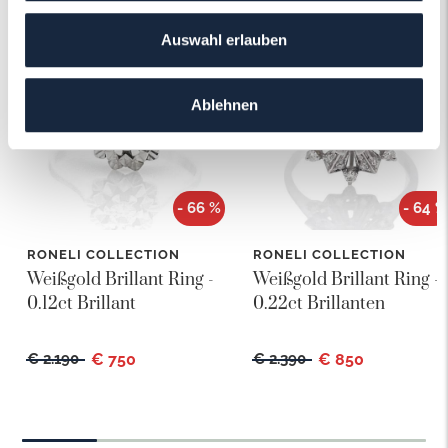
Das könnte Ihnen auch gefallen!
Auswahl erlauben
Ablehnen
- 66 %
- 64 %
RONELI COLLECTION
RONELI COLLECTION
Weißgold Brillant Ring -
Weißgold Brillant Ring -
0.12ct Brillant
0.22ct Brillanten
€ 2.190
€ 750
€ 2.390
€ 850