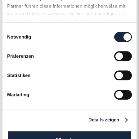
Artikelnummer
Partner führen diese Informationen möglicherweise mit
56973
weiteren Daten zusammen, die Sie ihnen bereitgestellt
haben oder die sie im Rahmen Ihrer Nutzung der Dienste
gesammelt haben.
Einwilligungsauswahl
Notwendig
Der Roneli
Präferenzen
Schmuckervice
Statistiken
Erfahren Sie mehr über unseren
Schmuckservice!
Marketing
Mehr erfahren
Details zeigen