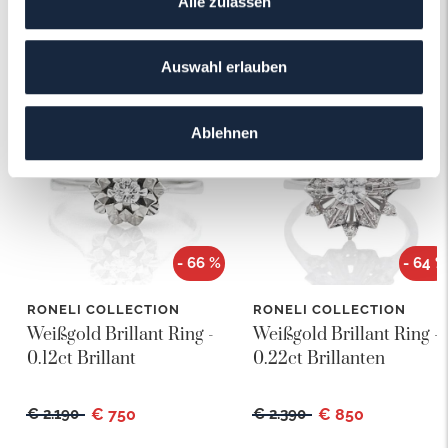
Alle zulassen
Das könnte Ihnen auch gefallen!
Auswahl erlauben
Ablehnen
- 66 %
- 64 %
RONELI COLLECTION
RONELI COLLECTION
Weißgold Brillant Ring -
Weißgold Brillant Ring -
0.12ct Brillant
0.22ct Brillanten
€ 2.190
€ 750
€ 2.390
€ 850