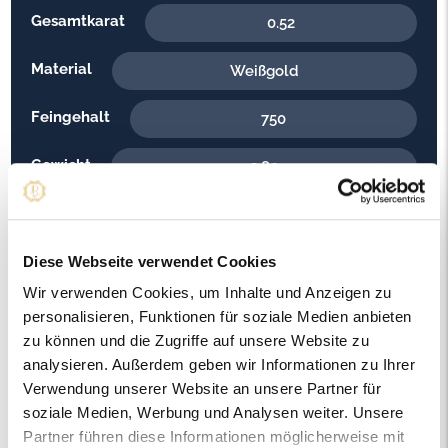
Gesamtkarat
0.52
Material
Weißgold
Feingehalt
750
Gewicht
3.80
Steinfarbe
G - Feines Weiss
Steinqualität
Diese Webseite verwendet Cookies
VS2
Wir verwenden Cookies, um Inhalte und Anzeigen zu
Edelsteinfarbe
Diamant
personalisieren, Funktionen für soziale Medien anbieten
zu können und die Zugriffe auf unsere Website zu
Ringweite in mm
53
analysieren. Außerdem geben wir Informationen zu Ihrer
Verwendung unserer Website an unsere Partner für
Artikelnummer
R15886
soziale Medien, Werbung und Analysen weiter. Unsere
Partner führen diese Informationen möglicherweise mit