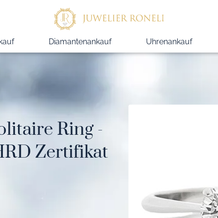
kauf
Diamantenankauf
Uhrenankauf
litaire Ring -
HRD Zertifikat