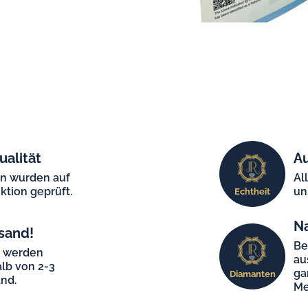
ualität
Au
en wurden auf
Al
ktion geprüft.
un
Echtheit
N
sand!
Be
e werden
au
lb von 2-3
ga
Diamanten
nd.
Me