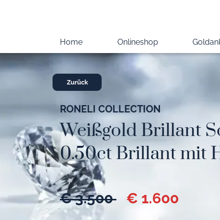
Home
Onlineshop
Goldan
Zurück
RONELI COLLECTION
Weißgold Brillant So
0.50ct Brillant mit 
€ 3.500
€ 1.600