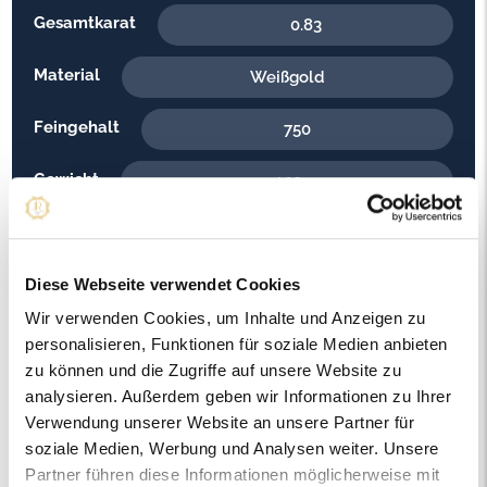
Gesamtkarat
0.83
Material
Weißgold
Feingehalt
750
Gewicht
4.10
Steinfarbe
G - Feines Weiss
Steinqualität
Diese Webseite verwendet Cookies
VS1
Wir verwenden Cookies, um Inhalte und Anzeigen zu
Edelsteinfarbe
Diamant
personalisieren, Funktionen für soziale Medien anbieten
zu können und die Zugriffe auf unsere Website zu
Ringweite in mm
53
analysieren. Außerdem geben wir Informationen zu Ihrer
Verwendung unserer Website an unsere Partner für
Artikelnummer
56896
soziale Medien, Werbung und Analysen weiter. Unsere
Partner führen diese Informationen möglicherweise mit