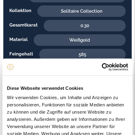
Kollektion
Solitaire Collection
Gesamtkarat
0.30
Material
Weißgold
Feingehalt
585
Gewicht
2.40
Steinfarbe
H - Weiss
Diese Webseite verwendet Cookies
Steinqualität
Wir verwenden Cookies, um Inhalte und Anzeigen zu
SI2
personalisieren, Funktionen für soziale Medien anbieten
Edelsteinfarbe
zu können und die Zugriffe auf unsere Website zu
Diamant
analysieren. Außerdem geben wir Informationen zu Ihrer
Ringweite in mm
Verwendung unserer Website an unsere Partner für
53
soziale Medien, Werbung und Analysen weiter. Unsere