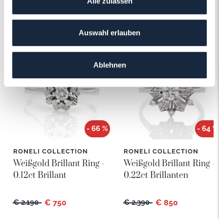
Alle zulassen
Das könnte Ihnen auch gefallen!
Auswahl erlauben
Ablehnen
- 66 %
- 64 %
RONELI COLLECTION
RONELI COLLECTION
Weißgold Brillant Ring -
Weißgold Brillant Ring -
0.12ct Brillant
0.22ct Brillanten
€ 2.190
€ 750
€ 2.390
€ 850