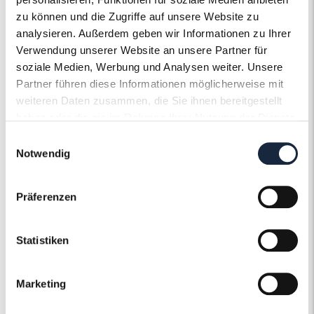
zu können und die Zugriffe auf unsere Website zu
Steinfarbe
G - Feines Weiss
analysieren. Außerdem geben wir Informationen zu Ihrer
Verwendung unserer Website an unsere Partner für
Steinqualität
VS2
soziale Medien, Werbung und Analysen weiter. Unsere
Partner führen diese Informationen möglicherweise mit
Edelsteinfarbe
Blau
weiteren Daten zusammen, die Sie ihnen bereitgestellt
haben oder die sie im Rahmen Ihrer Nutzung der Dienste
Ringweite in mm
54
gesammelt haben.
Einwilligungsauswahl
Notwendig
Artikelnummer
55864
Präferenzen
Statistiken
Der Roneli
Marketing
Schmuckervice