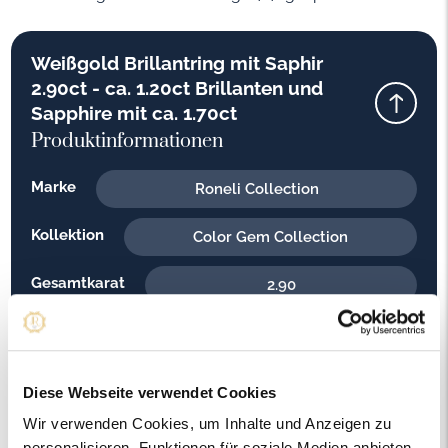
Weißgold Brillantring mit Saphir
2.90ct - ca. 1.20ct Brillanten und
Sapphire mit ca. 1.70ct
Produktinformationen
Marke
Roneli Collection
Kollektion
Color Gem Collection
Gesamtkarat
2.90
Material
Weißgold
Feingehalt
750
Diese Webseite verwendet Cookies
Wir verwenden Cookies, um Inhalte und Anzeigen zu
Gewicht
4.40
personalisieren, Funktionen für soziale Medien anbieten