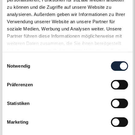
zu können und die Zugriffe auf unsere Website zu
Steinfarbe
G - Feines Weiss
analysieren. Außerdem geben wir Informationen zu Ihrer
Verwendung unserer Website an unsere Partner für
Steinqualität
VS2
soziale Medien, Werbung und Analysen weiter. Unsere
Partner führen diese Informationen möglicherweise mit
Edelsteinfarbe
Grün
weiteren Daten zusammen, die Sie ihnen bereitgestellt
haben oder die sie im Rahmen Ihrer Nutzung der Dienste
Ringweite in mm
54
gesammelt haben.
Einwilligungsauswahl
Notwendig
Artikelnummer
56292
Präferenzen
Statistiken
Der Roneli
Marketing
Schmuckervice