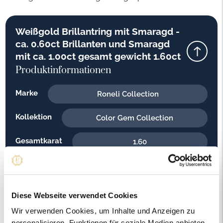
Weißgold Brillantring mit Smaragd -
ca. 0.60ct Brillanten und Smaragd
mit ca. 1.00ct gesamt gewicht 1.60ct
Produktinformationen
Marke
Roneli Collection
Kollektion
Color Gem Collection
Gesamtkarat
1.60
Material
Weißgold
Feingehalt
585
Diese Webseite verwendet Cookies
Wir verwenden Cookies, um Inhalte und Anzeigen zu
Gewicht
6.00
personalisieren, Funktionen für soziale Medien anbieten