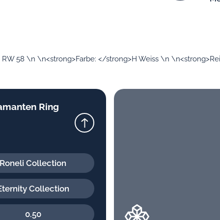
, RW 58 \n \n<strong>Farbe: </strong>H Weiss \n \n<strong>Reinh
iamanten Ring
Roneli Collection
Eternity Collection
0.50