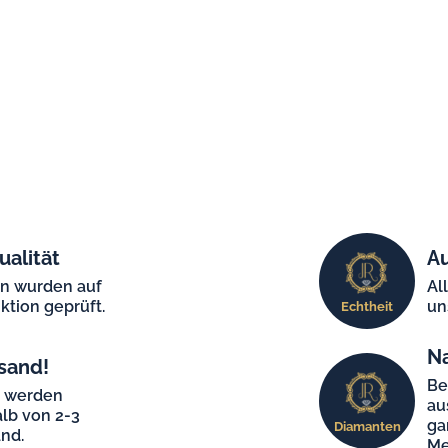
ualität
Au
en wurden auf
Al
ktion geprüft.
un
Echtheit
N
sand!
Be
e werden
au
lb von 2-3
ga
Diamanten
nd.
Me