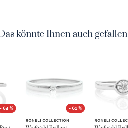
Das könnte Ihnen auch gefallen
- 64 %
- 61 %
N
RONELI COLLECTION
RONELI COLLEC
Ring -
Weißgold Brillant
Weißgold Bril