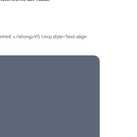
eit: </strong>VS \n<p style="text-align: