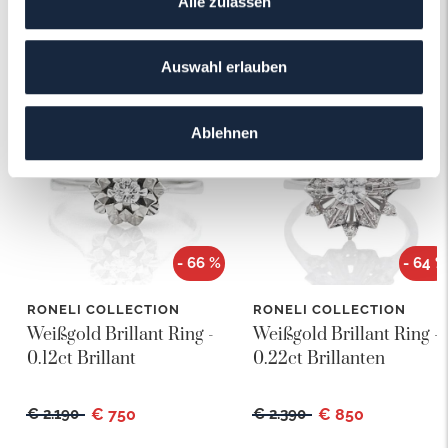
Alle zulassen
Das könnte Ihnen auch gefallen!
Auswahl erlauben
Ablehnen
- 66 %
- 64 %
RONELI COLLECTION
RONELI COLLECTION
Weißgold Brillant Ring -
Weißgold Brillant Ring -
0.12ct Brillant
0.22ct Brillanten
€ 2.190
€ 750
€ 2.390
€ 850