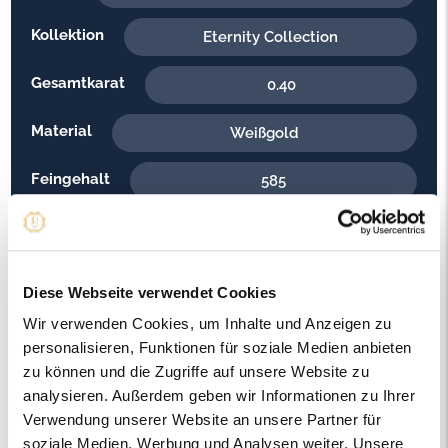
Kollektion
Eternity Collection
Gesamtkarat
0.40
Material
Weißgold
Feingehalt
585
Gewicht
3.00
Steinfarbe
G - Feines Weiss
Diese Webseite verwendet Cookies
Steinqualität
Wir verwenden Cookies, um Inhalte und Anzeigen zu
VS2
personalisieren, Funktionen für soziale Medien anbieten
Edelsteinfarbe
zu können und die Zugriffe auf unsere Website zu
Diamant
analysieren. Außerdem geben wir Informationen zu Ihrer
Ringweite in mm
Verwendung unserer Website an unsere Partner für
55
soziale Medien, Werbung und Analysen weiter. Unsere