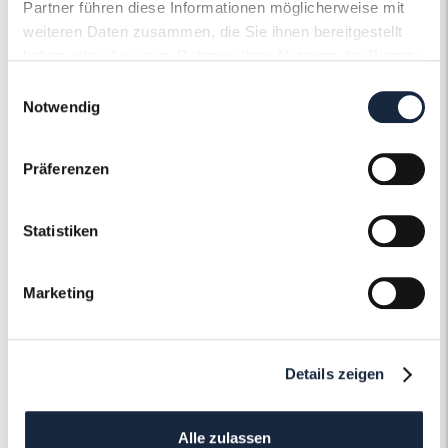
Partner führen diese Informationen möglicherweise mit
weiteren Daten zusammen, die Sie ihnen bereitgestellt
haben oder die sie im Rahmen Ihrer Nutzung der Dienste
gesammelt haben.
Einwilligungsauswahl
Notwendig
Der Roneli
Schmuckervice
Präferenzen
Erfahren Sie mehr über unseren
Statistiken
Schmuckservice!
Marketing
Mehr erfahren
Details zeigen
Alle zulassen