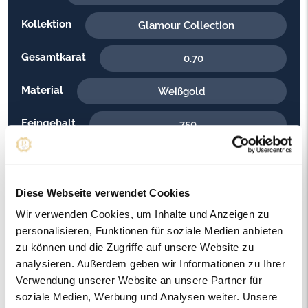
Kollektion
Glamour Collection
Gesamtkarat
0.70
Material
Weißgold
Feingehalt
750
Gewicht
6.30
Steinfarbe
G - Feines Weiss
Diese Webseite verwendet Cookies
Wir verwenden Cookies, um Inhalte und Anzeigen zu
Steinqualität
SI1
personalisieren, Funktionen für soziale Medien anbieten
zu können und die Zugriffe auf unsere Website zu
Edelsteinfarbe
Diamant
analysieren. Außerdem geben wir Informationen zu Ihrer
Verwendung unserer Website an unsere Partner für
Artikelnummer
56656
soziale Medien, Werbung und Analysen weiter. Unsere