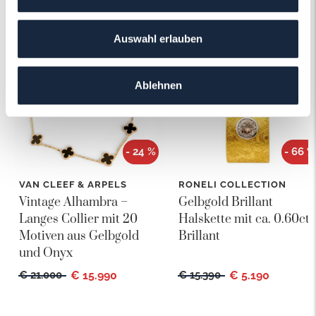
Das könnte Ihnen auch gefallen!
Auswahl erlauben
Ablehnen
- 24 %
- 66 %
VAN CLEEF & ARPELS
RONELI COLLECTION
Vintage Alhambra –
Gelbgold Brillant
Langes Collier mit 20
Halskette mit ca. 0.60ct
Motiven aus Gelbgold
Brillant
und Onyx
€ 21.000
€ 15.990
€ 15.390
€ 5.190