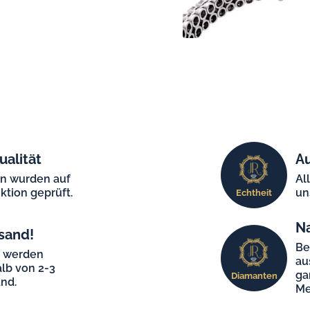
ualität
Au
en wurden auf
Al
ktion geprüft.
un
Echtheit
N
sand!
Be
e werden
au
lb von 2-3
ga
Diamanten
nd.
Me