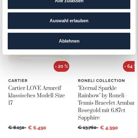
Das könnte Ihnen auch gefallen!
Alle zulassen
Auswahl erlauben
Ablehnen
- 20 %
- 64 %
CARTIER
RONELI COLLECTION
Cartier LOVE Armreif
"Eternal Sparkle
klassisches Modell Size
Rainbow" by Roneli -
17
Tennis Bracelet Armban
Rosegold mit 6.87ct
Sapphire
€ 8.150
€ 6.490
€ 13.760
€ 4.990