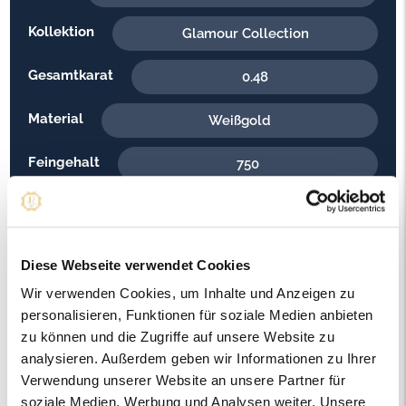
Kollektion
Glamour Collection
Gesamtkarat
0.48
Material
Weißgold
Feingehalt
750
Gewicht
34.70
Steinfarbe
G - Feines Weiss
Diese Webseite verwendet Cookies
Steinqualität
Wir verwenden Cookies, um Inhalte und Anzeigen zu
VS2
personalisieren, Funktionen für soziale Medien anbieten
Edelsteinfarbe
zu können und die Zugriffe auf unsere Website zu
Diamant
analysieren. Außerdem geben wir Informationen zu Ihrer
Artikelnummer
Verwendung unserer Website an unsere Partner für
57232
soziale Medien, Werbung und Analysen weiter. Unsere