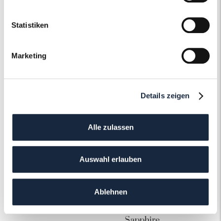
Statistiken
Das könnte Ihnen auch gefallen!
Marketing
Details zeigen
Alle zulassen
- 20 %
- 64 %
Auswahl erlauben
CARTIER
RONELI COLLECTION
Cartier LOVE Armreif
"Eternal Sparkle
klassisches Modell Size
Rainbow" by Roneli -
Ablehnen
17
Tennis Bracelet Armban
Rosegold mit 6.87ct
Sapphire