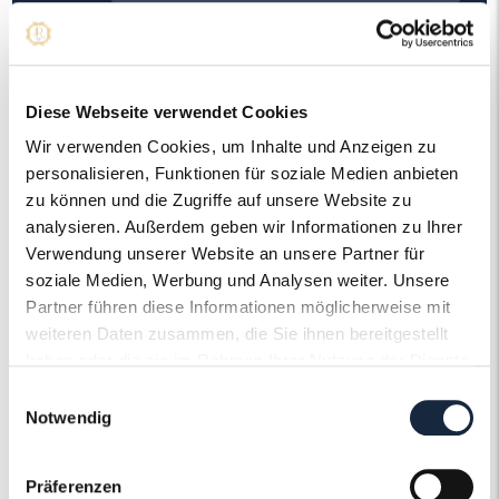
Material
Gelbgold
Diese Webseite verwendet Cookies
Wir verwenden Cookies, um Inhalte und Anzeigen zu
personalisieren, Funktionen für soziale Medien anbieten
zu können und die Zugriffe auf unsere Website zu
Der Roneli
analysieren. Außerdem geben wir Informationen zu Ihrer
Verwendung unserer Website an unsere Partner für
Schmuckervice
soziale Medien, Werbung und Analysen weiter. Unsere
Partner führen diese Informationen möglicherweise mit
Erfahren Sie mehr über unseren
weiteren Daten zusammen, die Sie ihnen bereitgestellt
Schmuckservice!
haben oder die sie im Rahmen Ihrer Nutzung der Dienste
gesammelt haben.
Einwilligungsauswahl
Mehr erfahren
Notwendig
Präferenzen