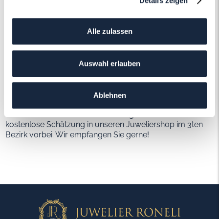
Details zeigen
Vom Verkauf profitieren
Wer nun bereits kleinere Mengen an Gold in Form von
Alle zulassen
Schmuck und Altgold besitzt könnte mit der aktuellen
Situation stark von den höheren Preisen profitieren.
Gerade für diese Art von Goldbesitzern wird empfohlen
Auswahl erlauben
gebrauchten Schmuck zu den aktuellen Bestpreisen zu
verkaufen.
Wir bei Roneli bieten Ihnen Bestpreise und zahlen bis zu
Ablehnen
40% über dem Tagespreis bei Altschmuck (abhängig von
Marke und Zustand). Kommen Sie gerne für eine
kostenlose Schätzung in unseren Juweliershop im 3ten
Bezirk vorbei. Wir empfangen Sie gerne!