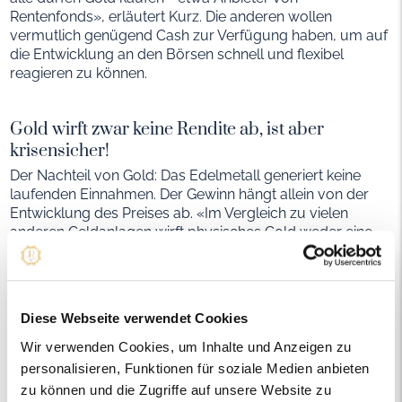
Rentenfonds», erläutert Kurz. Die anderen wollen
vermutlich genügend Cash zur Verfügung haben, um auf
die Entwicklung an den Börsen schnell und flexibel
reagieren zu können.
Gold wirft zwar keine Rendite ab, ist aber
krisensicher!
Der Nachteil von Gold: Das Edelmetall generiert keine
laufenden Einnahmen. Der Gewinn hängt allein von der
Entwicklung des Preises ab. «Im Vergleich zu vielen
anderen Geldanlagen wirft physisches Gold weder eine
Rendite, noch eine Dividende ab», sagt Kurz.
Der Vorteil von Gold: «In der Vergangenheit hat sich der
Goldpreis oft gegenläufig zum globalen Aktienmarkt
entwickelt», erklärt Thomas Mai von der
Diese Webseite verwendet Cookies
Verbraucherzentrale Bremen. Ein Grund dafür: Wenn
Wir verwenden Cookies, um Inhalte und Anzeigen zu
Verbraucher in Krisen das Vertrauen in die Finanzmärkte
personalisieren, Funktionen für soziale Medien anbieten
verlieren, kaufen sie oft als Alternative das Edelmetall.
zu können und die Zugriffe auf unsere Website zu
«Gold ist auch eine Angstwährung», sagt Mai. Somit kann