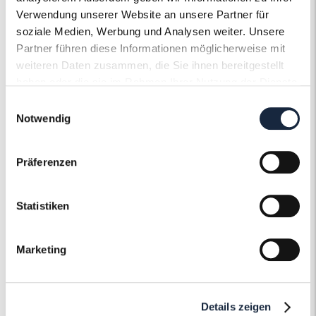
Verwendung unserer Website an unsere Partner für
soziale Medien, Werbung und Analysen weiter. Unsere
Partner führen diese Informationen möglicherweise mit
weiteren Daten zusammen, die Sie ihnen bereitgestellt
haben oder die sie im Rahmen Ihrer Nutzung der Dienste
Der Roneli
gesammelt haben.
Einwilligungsauswahl
Notwendig
Uhrenservice
Präferenzen
Ob Gravur, Politur oder ein neues Armband
– Gerne pflegen und gestalten wir Ihre Uhr
nach Ihren individuellen Wünschen und
Statistiken
Vorstellungen und machen sie zu einem
unvergleichlichen Einzelstück.
Marketing
Mehr erfahren
Details zeigen