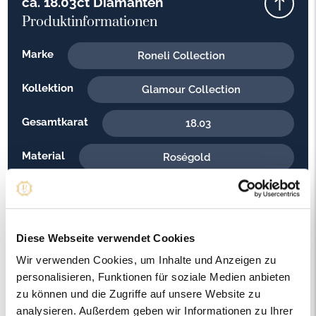
ca. 18.03ct Diamanten
Produktinformationen
Marke
Roneli Collection
Kollektion
Glamour Collection
Gesamtkarat
18.03
Material
Roségold
Feingehalt
750
Gewicht
16.90
Diese Webseite verwendet Cookies
Steinfarbe
G - Feines Weiss
Wir verwenden Cookies, um Inhalte und Anzeigen zu
personalisieren, Funktionen für soziale Medien anbieten
Steinqualität
VS1
zu können und die Zugriffe auf unsere Website zu
analysieren. Außerdem geben wir Informationen zu Ihrer