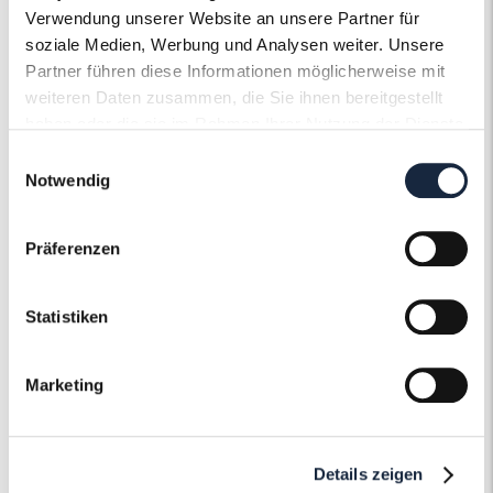
Edelsteinfarbe
Diamant
Verwendung unserer Website an unsere Partner für
soziale Medien, Werbung und Analysen weiter. Unsere
Ringweite in mm
51
Partner führen diese Informationen möglicherweise mit
weiteren Daten zusammen, die Sie ihnen bereitgestellt
Artikelnummer
57186
haben oder die sie im Rahmen Ihrer Nutzung der Dienste
gesammelt haben.
Einwilligungsauswahl
Notwendig
Präferenzen
Der Roneli
Statistiken
Schmuckervice
Marketing
Erfahren Sie mehr über unseren
Schmuckservice!
Details zeigen
Mehr erfahren