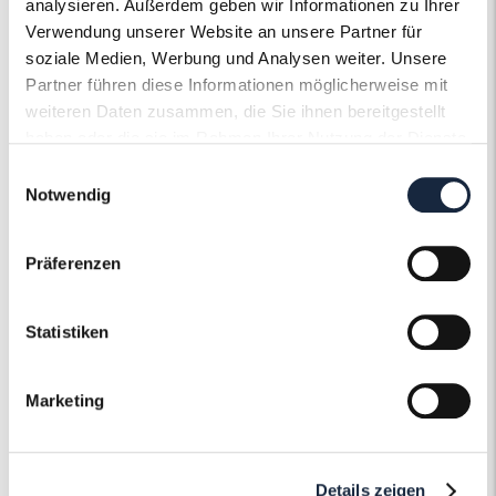
analysieren. Außerdem geben wir Informationen zu Ihrer
Verwendung unserer Website an unsere Partner für
soziale Medien, Werbung und Analysen weiter. Unsere
Partner führen diese Informationen möglicherweise mit
weiteren Daten zusammen, die Sie ihnen bereitgestellt
haben oder die sie im Rahmen Ihrer Nutzung der Dienste
gesammelt haben.
Einwilligungsauswahl
Der Roneli
Notwendig
Uhrenservice
Präferenzen
Ob Gravur, Politur oder ein neues Armband
– Gerne pflegen und gestalten wir Ihre Uhr
Statistiken
nach Ihren individuellen Wünschen und
Vorstellungen und machen sie zu einem
unvergleichlichen Einzelstück.
Marketing
Mehr erfahren
Details zeigen