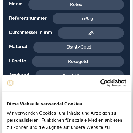
Marke
Rolex
Referenznummer
116231
Durchmesser in mm
36
Material
Stahl/Gold
Lünette
Rosegold
Armband
Stahl/Rosegold
Aufzug
Automatik
Baujahr
Diese Webseite verwendet Cookies
2011
Wir verwenden Cookies, um Inhalte und Anzeigen zu
Besonderheit
Diamanten
personalisieren, Funktionen für soziale Medien anbieten
zu können und die Zugriffe auf unsere Website zu
Ziffernblattfarbe
Rosa