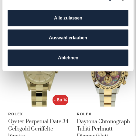
Alle zulassen
Das könnte Ihnen auch gefallen!
Auswahl erlauben
Ablehnen
- 60 %
ROLEX
ROLEX
Oyster Perpetual Date 34
Daytona Chronograph
Gelbgold Geriffelte
Tahiti Perlmutt