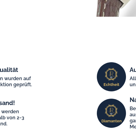
ualität
Au
en wurden auf
Al
ktion geprüft.
un
Echtheit
N
sand!
Be
e werden
au
lb von 2-3
ga
Diamanten
nd.
Me