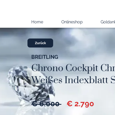
Home
Onlineshop
Goldan
Zurück
BREITLING
Chrono Cockpit Ch
Weißes Indexblatt 
€ 6.000
€ 2.790