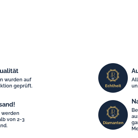
ualität
Au
en wurden auf
Al
ktion geprüft.
un
Echtheit
N
sand!
Be
e werden
au
lb von 2-3
ga
Diamanten
nd.
Me