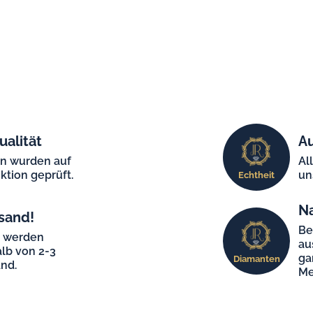
ualität
Au
en wurden auf
Al
ktion geprüft.
un
Echtheit
N
sand!
Be
e werden
au
lb von 2-3
ga
Diamanten
nd.
Me