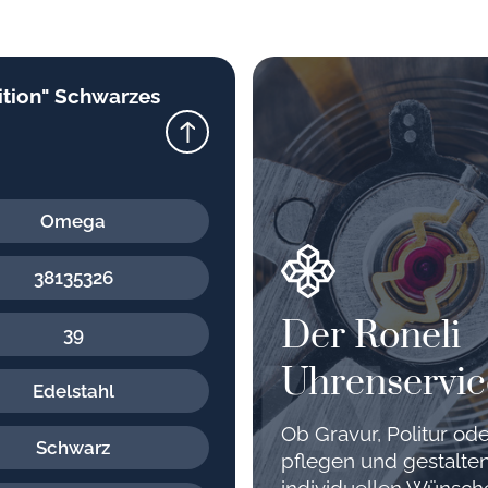
tion" Schwarzes
Omega
38135326
Der Roneli
39
Uhrenservic
Edelstahl
Ob Gravur, Politur o
Schwarz
pflegen und gestalten
individuellen Wünsc