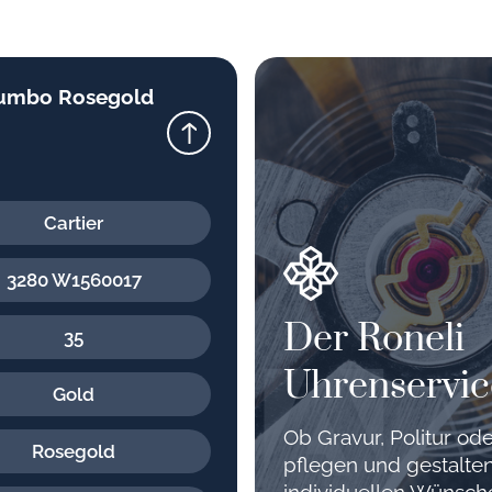
 Jumbo Rosegold
Cartier
3280 W1560017
Der Roneli
35
Uhrenservic
Gold
Ob Gravur, Politur o
Rosegold
pflegen und gestalten
individuellen Wünsc