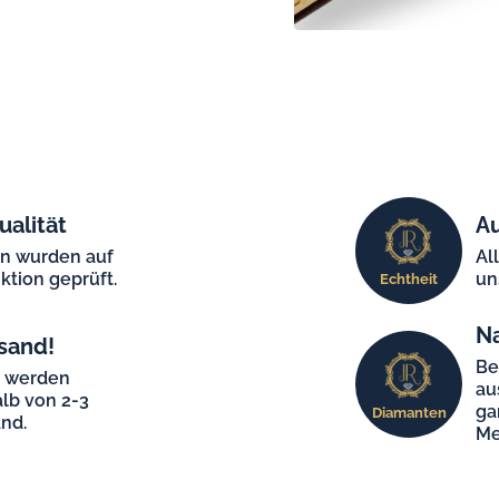
ualität
Au
en wurden auf
Al
ktion geprüft.
un
Echtheit
N
sand!
Be
e werden
au
lb von 2-3
ga
Diamanten
nd.
Me