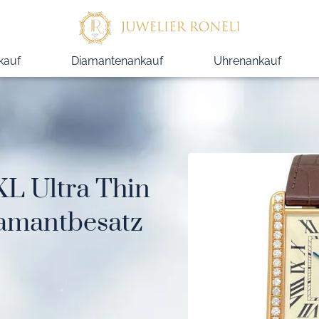
kauf
Diamantenankauf
Uhrenankauf
XL Ultra Thin
amantbesatz