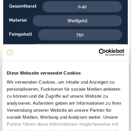
Gesamtkarat
0.40
Material
Weißgold
Feingehalt
750
Gewicht
3.00
Steinfarbe
G - Feines Weiss
Diese Webseite verwendet Cookies
Steinqualität
VS2
Wir verwenden Cookies, um Inhalte und Anzeigen zu
personalisieren, Funktionen für soziale Medien anbieten
Edelsteinfarbe
Diamant
zu können und die Zugriffe auf unsere Website zu
analysieren. Außerdem geben wir Informationen zu Ihrer
Artikelnummer
57023
Verwendung unserer Website an unsere Partner für
soziale Medien, Werbung und Analysen weiter. Unsere
Partner führen diese Informationen möglicherweise mit