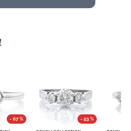
!
- 67 %
- 53 %