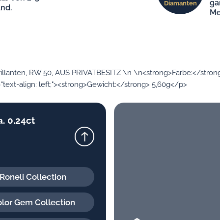
ga
Diamanten
nd.
Me
 Brillanten, RW 50, AUS PRIVATBESITZ \n \n<strong>Farbe:</strong>
text-align: left;"><strong>Gewicht:</strong> 5,60g</p>
. 0.24ct
Roneli Collection
lor Gem Collection