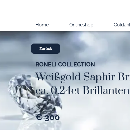
Home
Onlineshop
Goldan
Zurück
RONELI COLLECTION
Weißgold Saphir Bri
ca. 0.24ct Brillanten
€ 300