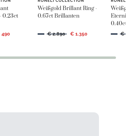
TION
RONELI COLLECTION
RONELI CO
lant
Weißgold Brillant Ring -
Weißgold 
- 0.23ct
0.67ct Brillanten
Eternity R
0.40ct Bri
 490
€ 2.890
€ 1.350
€ 3.2