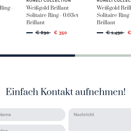
N
RONELI COLLECTION
RONELI COLLEC
Ring -
Weißgold Brillant
Weißgold Bril
Solitaire Ring - 0.03ct
Solitaire Ring 
Brillant
Brillant
0
€ 890
€ 350
€ 1.490
€
Einfach Kontakt aufnehmen!