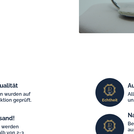
ualität
Au
en wurden auf
Al
ktion geprüft.
un
Echtheit
N
sand!
Be
e werden
au
lb von 2-3