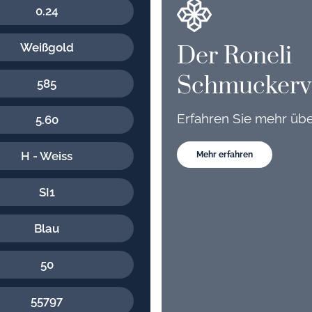
0.24
Weißgold
Der Roneli
Schmuckerv
585
Erfahren Sie mehr üb
5.60
H - Weiss
Mehr erfahren
SI1
Blau
50
55797