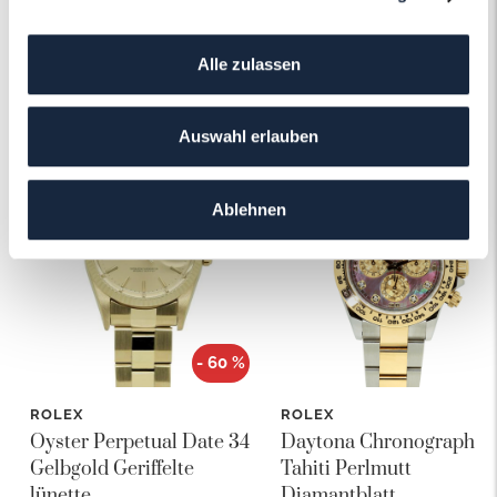
Alle zulassen
Das könnte Ihnen auch gefallen!
Auswahl erlauben
Ablehnen
- 60 %
ROLEX
ROLEX
Oyster Perpetual Date 34
Daytona Chronograph
Gelbgold Geriffelte
Tahiti Perlmutt
lünette
Diamantblatt