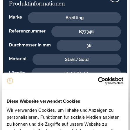
Produktinformationen
Marke
Breitling
Referenznummer
B77346
Durchmesser in mm
36
Material
Stahl/Gold
Lünette
Stahl/Gold
Armband
Stahl/Gold
Aufzug
Diese Webseite verwendet Cookies
Quarz
Wir verwenden Cookies, um Inhalte und Anzeigen zu
Baujahr
2007
personalisieren, Funktionen für soziale Medien anbieten
zu können und die Zugriffe auf unsere Website zu
Ziffernblattfarbe
Perlmutt