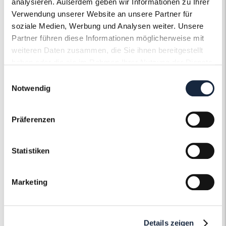
analysieren. Außerdem geben wir Informationen zu Ihrer
Verwendung unserer Website an unsere Partner für
soziale Medien, Werbung und Analysen weiter. Unsere
Partner führen diese Informationen möglicherweise mit
weiteren Daten zusammen, die Sie ihnen bereitgestellt
haben oder die sie im Rahmen Ihrer Nutzung der Dienste
gesammelt haben.
Der Roneli
Einwilligungsauswahl
Notwendig
Uhrenservice
Präferenzen
Ob Gravur, Politur oder ein neues Armband
– Gerne pflegen und gestalten wir Ihre Uhr
Statistiken
nach Ihren individuellen Wünschen und
Vorstellungen und machen sie zu einem
unvergleichlichen Einzelstück.
Marketing
Mehr erfahren
Details zeigen