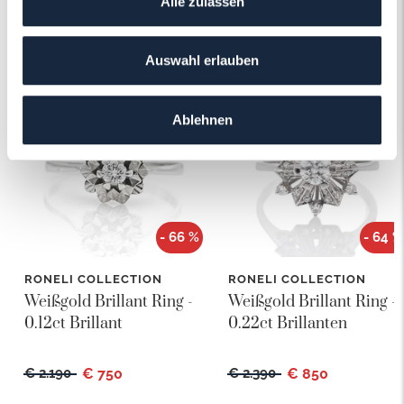
Alle zulassen
Das könnte Ihnen auch gefallen!
Auswahl erlauben
Ablehnen
- 66 %
- 64 %
RONELI COLLECTION
RONELI COLLECTION
Weißgold Brillant Ring -
Weißgold Brillant Ring -
0.12ct Brillant
0.22ct Brillanten
€ 2.190
€ 750
€ 2.390
€ 850