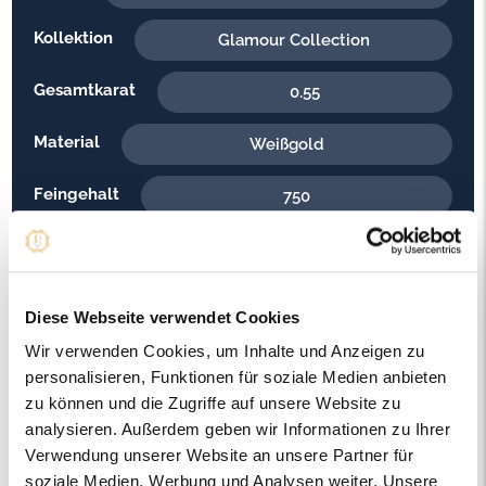
Kollektion
Glamour Collection
Gesamtkarat
0.55
Material
Weißgold
Feingehalt
750
Gewicht
8.90
Steinfarbe
G - Feines Weiss
Diese Webseite verwendet Cookies
Steinqualität
Wir verwenden Cookies, um Inhalte und Anzeigen zu
VS2
personalisieren, Funktionen für soziale Medien anbieten
Edelsteinfarbe
zu können und die Zugriffe auf unsere Website zu
Diamant
analysieren. Außerdem geben wir Informationen zu Ihrer
Ringweite in mm
Verwendung unserer Website an unsere Partner für
57
soziale Medien, Werbung und Analysen weiter. Unsere