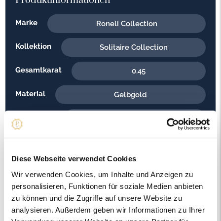
Produktinformationen
Marke
Roneli Collection
Kollektion
Solitaire Collection
Gesamtkarat
0.45
Material
Gelbgold
Feingehalt
750
Gewicht
2.69
Diese Webseite verwendet Cookies
Steinfarbe
G - Feines Weiss
Wir verwenden Cookies, um Inhalte und Anzeigen zu
personalisieren, Funktionen für soziale Medien anbieten
Steinqualität
VS2
zu können und die Zugriffe auf unsere Website zu
analysieren. Außerdem geben wir Informationen zu Ihrer
Edelsteinfarbe
Diamant