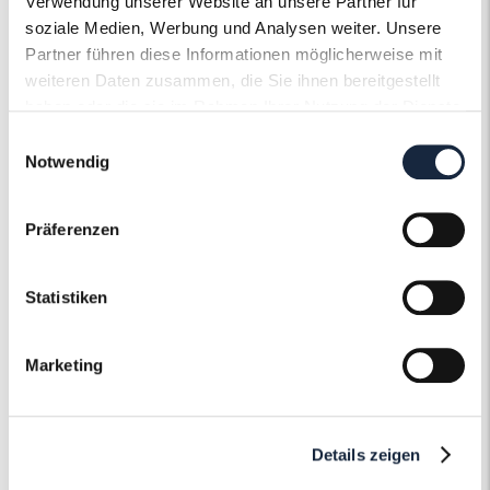
Verwendung unserer Website an unsere Partner für
soziale Medien, Werbung und Analysen weiter. Unsere
Ringweite in mm
53
Partner führen diese Informationen möglicherweise mit
weiteren Daten zusammen, die Sie ihnen bereitgestellt
Artikelnummer
R12257
haben oder die sie im Rahmen Ihrer Nutzung der Dienste
gesammelt haben.
Einwilligungsauswahl
Notwendig
Präferenzen
Der Roneli
Schmuckervice
Statistiken
Erfahren Sie mehr über unseren
Marketing
Schmuckservice!
Mehr erfahren
Details zeigen