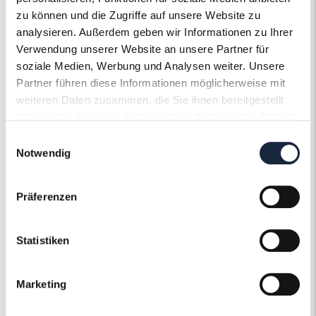
zu können und die Zugriffe auf unsere Website zu
Besonderheit
Zweite Zeitzone
analysieren. Außerdem geben wir Informationen zu Ihrer
Verwendung unserer Website an unsere Partner für
Ziffernblattfarbe
Braun
soziale Medien, Werbung und Analysen weiter. Unsere
Partner führen diese Informationen möglicherweise mit
weiteren Daten zusammen, die Sie ihnen bereitgestellt
haben oder die sie im Rahmen Ihrer Nutzung der Dienste
gesammelt haben.
Einwilligungsauswahl
Notwendig
Der Roneli
Präferenzen
Uhrenservice
Ob Gravur, Politur oder ein neues Armband
Statistiken
– Gerne pflegen und gestalten wir Ihre Uhr
nach Ihren individuellen Wünschen und
Marketing
Vorstellungen und machen sie zu einem
unvergleichlichen Einzelstück.