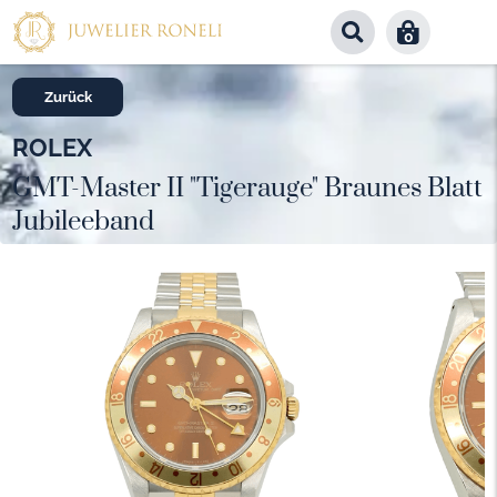
0
Zurück
ROLEX
GMT-Master II "Tigerauge" Braunes Blatt
Jubileeband