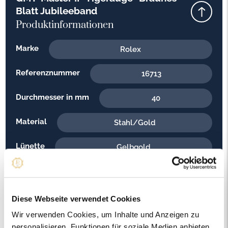
Blatt Jubileeband
Produktinformationen
Marke
Rolex
Referenznummer
16713
Durchmesser in mm
40
Material
Stahl/Gold
Lünette
Gelbgold
Armband
Stahl/Gold
Aufzug
Automatik
Diese Webseite verwendet Cookies
Wir verwenden Cookies, um Inhalte und Anzeigen zu
Baujahr
1988
personalisieren, Funktionen für soziale Medien anbieten