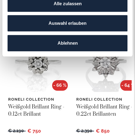
Alle zulassen
Das könnte Ihnen auch gefallen!
Auswahl erlauben
Ablehnen
- 66 %
- 64 %
RONELI COLLECTION
RONELI COLLECTION
Weißgold Brillant Ring -
Weißgold Brillant Ring -
0.12ct Brillant
0.22ct Brillanten
€ 2.190
€ 750
€ 2.390
€ 850