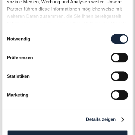
soziale Medien, Werbung und Analysen weiter. Unsere
Partner führen diese Informationen möglicherweise mit
Artikelnummer
56586
weiteren Daten zusammen, die Sie ihnen bereitgestellt
haben oder die sie im Rahmen Ihrer Nutzung der Dienste
gesammelt haben.
Einwilligungsauswahl
Notwendig
Der Roneli
Präferenzen
Schmuckervice
Statistiken
Erfahren Sie mehr über unseren
Schmuckservice!
Marketing
Mehr erfahren
Details zeigen