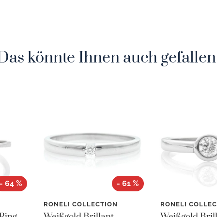
Das könnte Ihnen auch gefallen
- 64 %
- 61 %
N
RONELI COLLECTION
RONELI COLLEC
Ring -
Weißgold Brillant
Weißgold Bril