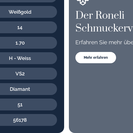
Weißgold
Der Roneli
Schmuckerv
14
Erfahren Sie mehr üb
1.70
H - Weiss
Mehr erfahren
VS2
Diamant
51
56178