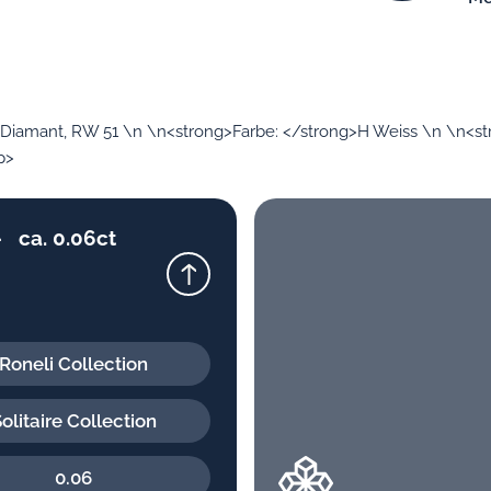
06ct Diamant, RW 51 \n \n<strong>Farbe: </strong>H Weiss \n \n<st
p>
- ca. 0.06ct
Roneli Collection
olitaire Collection
0.06