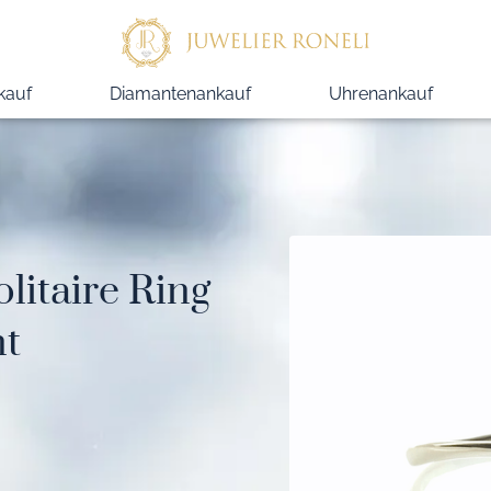
kauf
Diamantenankauf
Uhrenankauf
olitaire Ring
nt