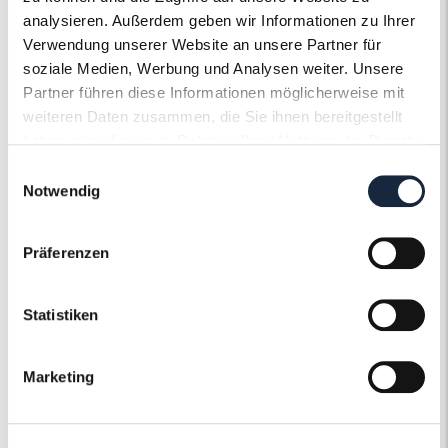
Steinqualität
analysieren. Außerdem geben wir Informationen zu Ihrer
VS1
Verwendung unserer Website an unsere Partner für
Edelsteinfarbe
soziale Medien, Werbung und Analysen weiter. Unsere
Diamant
Partner führen diese Informationen möglicherweise mit
Ringweite in mm
weiteren Daten zusammen, die Sie ihnen bereitgestellt
57
haben oder die sie im Rahmen Ihrer Nutzung der Dienste
Artikelnummer
gesammelt haben.
55778
Einwilligungsauswahl
Notwendig
Präferenzen
Der Roneli
Statistiken
Schmuckervice
Marketing
Erfahren Sie mehr über unseren
Schmuckservice!