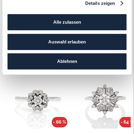
Details zeigen
Mehr erfahren
Alle zulassen
Auswahl erlauben
Das könnte Ihnen auch gefallen!
Ablehnen
- 66 %
- 64 %