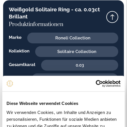
Weißgold Solitaire Ring - ca. 0.03ct
Brillant
Produktinformationen
Marke
Roneli Collection
Kollektion
Solitaire Collection
Gesamtkarat
0.03
Material
Weißgold
Feingehalt
585
Diese Webseite verwendet Cookies
Gewicht
1.20
Wir verwenden Cookies, um Inhalte und Anzeigen zu
Steinfarbe
personalisieren, Funktionen für soziale Medien anbieten
H - Weiss
zu können und die Zugriffe auf unsere Website zu