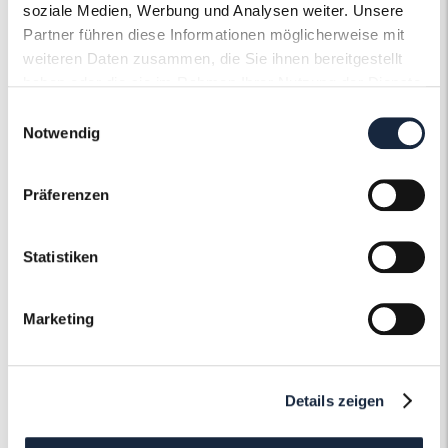
Ringweite in mm
53
soziale Medien, Werbung und Analysen weiter. Unsere
Partner führen diese Informationen möglicherweise mit
Artikelnummer
55722
weiteren Daten zusammen, die Sie ihnen bereitgestellt
haben oder die sie im Rahmen Ihrer Nutzung der Dienste
gesammelt haben.
Einwilligungsauswahl
Notwendig
Präferenzen
Der Roneli
Schmuckervice
Statistiken
Erfahren Sie mehr über unseren
Marketing
Schmuckservice!
Mehr erfahren
Details zeigen