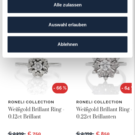
Alle zulassen
Das könnte Ihnen auch gefallen!
Auswahl erlauben
Ablehnen
- 66 %
- 64 %
RONELI COLLECTION
RONELI COLLECTION
Weißgold Brillant Ring -
Weißgold Brillant Ring -
0.12ct Brillant
0.22ct Brillanten
€ 2.190
€ 750
€ 2.390
€ 850