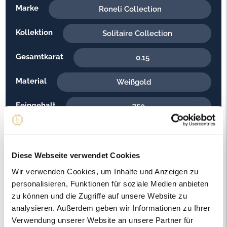
Marke
Roneli Collection
Kollektion
Solitaire Collection
Gesamtkarat
0.15
Material
Weißgold
Feingehalt
750
Gewicht
4.30
Steinfarbe
G - Feines Weiss
Diese Webseite verwendet Cookies
Wir verwenden Cookies, um Inhalte und Anzeigen zu
Steinqualität
VS2
personalisieren, Funktionen für soziale Medien anbieten
zu können und die Zugriffe auf unsere Website zu
Edelsteinfarbe
Diamant
analysieren. Außerdem geben wir Informationen zu Ihrer
Verwendung unserer Website an unsere Partner für