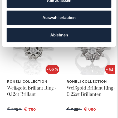
Alle zulassen
Das könnte Ihnen auch gefallen!
Auswahl erlauben
Ablehnen
- 66 %
- 64 %
RONELI COLLECTION
RONELI COLLECTION
Weißgold Brillant Ring -
Weißgold Brillant Ring -
0.12ct Brillant
0.22ct Brillanten
€ 2.190
€ 750
€ 2.390
€ 850