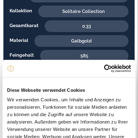
Kollektion
Solitaire Collection
Gesamtkarat
0.33
Material
Gelbgold
Feingehalt
585
Gewicht
3.70
Steinfarbe
G - Feines Weiss
Diese Webseite verwendet Cookies
Steinqualität
Wir verwenden Cookies, um Inhalte und Anzeigen zu
VS2
personalisieren, Funktionen für soziale Medien anbieten
Edelsteinfarbe
zu können und die Zugriffe auf unsere Website zu
Diamant
analysieren. Außerdem geben wir Informationen zu Ihrer
Ringweite in mm
Verwendung unserer Website an unsere Partner für
53
soziale Medien, Werbung und Analysen weiter. Unsere