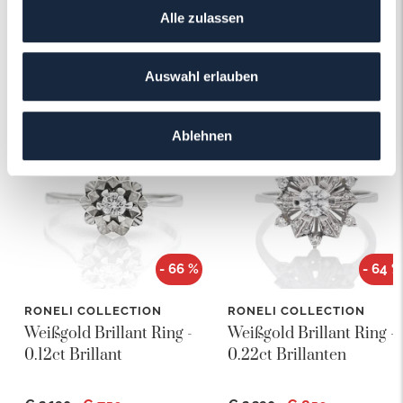
Alle zulassen
Das könnte Ihnen auch gefallen!
Auswahl erlauben
Ablehnen
- 66 %
- 64 %
RONELI COLLECTION
RONELI COLLECTION
Weißgold Brillant Ring -
Weißgold Brillant Ring -
0.12ct Brillant
0.22ct Brillanten