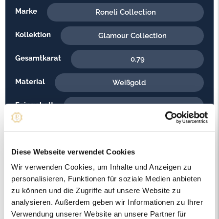
Marke
Roneli Collection
Kollektion
Glamour Collection
Gesamtkarat
0.79
Material
Weißgold
Feingehalt
750
Gewicht
9.40
Diese Webseite verwendet Cookies
Steinfarbe
G - Feines Weiss
Wir verwenden Cookies, um Inhalte und Anzeigen zu
Steinqualität
VS2
personalisieren, Funktionen für soziale Medien anbieten
zu können und die Zugriffe auf unsere Website zu
Edelsteinfarbe
Diamant
analysieren. Außerdem geben wir Informationen zu Ihrer
Verwendung unserer Website an unsere Partner für