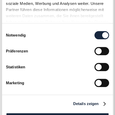
Ringweite in mm
59
soziale Medien, Werbung und Analysen weiter. Unsere
Partner führen diese Informationen möglicherweise mit
Artikelnummer
57324
weiteren Daten zusammen, die Sie ihnen bereitgestellt
haben oder die sie im Rahmen Ihrer Nutzung der Dienste
gesammelt haben.
Einwilligungsauswahl
Notwendig
Präferenzen
Der Roneli
Schmuckervice
Statistiken
Erfahren Sie mehr über unseren
Marketing
Schmuckservice!
Mehr erfahren
Details zeigen