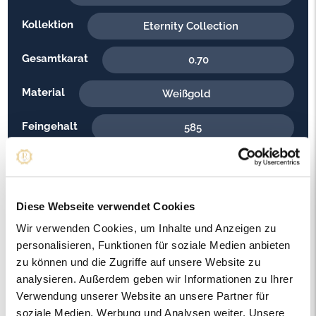
Kollektion
Eternity Collection
Gesamtkarat
0.70
Material
Weißgold
Feingehalt
585
Gewicht
3.20
Steinfarbe
G - Feines Weiss
Diese Webseite verwendet Cookies
Steinqualität
Wir verwenden Cookies, um Inhalte und Anzeigen zu
VS2
personalisieren, Funktionen für soziale Medien anbieten
Edelsteinfarbe
zu können und die Zugriffe auf unsere Website zu
Diamant
analysieren. Außerdem geben wir Informationen zu Ihrer
Ringweite in mm
Verwendung unserer Website an unsere Partner für
55
soziale Medien, Werbung und Analysen weiter. Unsere