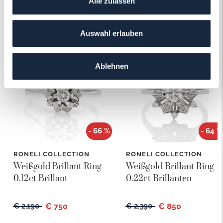
Alle zulassen
Das könnte Ihnen auch gefallen!
Auswahl erlauben
Ablehnen
- 66 %
- 64 %
RONELI COLLECTION
RONELI COLLECTION
Weißgold Brillant Ring -
Weißgold Brillant Ring -
0.12ct Brillant
0.22ct Brillanten
€ 2.190
€ 750
€ 2.390
€ 850