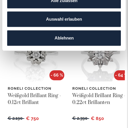
Alle zulassen
Das könnte Ihnen auch gefallen!
Auswahl erlauben
Ablehnen
- 66 %
- 64 %
RONELI COLLECTION
RONELI COLLECTION
Weißgold Brillant Ring -
Weißgold Brillant Ring -
0.12ct Brillant
0.22ct Brillanten
€ 2.190
€ 750
€ 2.390
€ 850