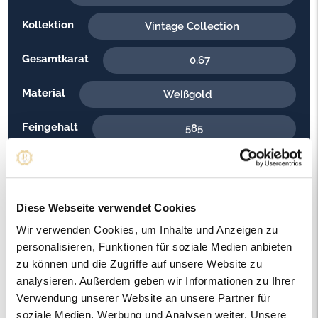
Kollektion
Vintage Collection
Gesamtkarat
0.67
Material
Weißgold
Feingehalt
585
Gewicht
3.10
Steinfarbe
H - Weiss
Diese Webseite verwendet Cookies
Steinqualität
Wir verwenden Cookies, um Inhalte und Anzeigen zu
SI2
personalisieren, Funktionen für soziale Medien anbieten
Edelsteinfarbe
zu können und die Zugriffe auf unsere Website zu
Diamant
analysieren. Außerdem geben wir Informationen zu Ihrer
Ringweite in mm
Verwendung unserer Website an unsere Partner für
50
soziale Medien, Werbung und Analysen weiter. Unsere